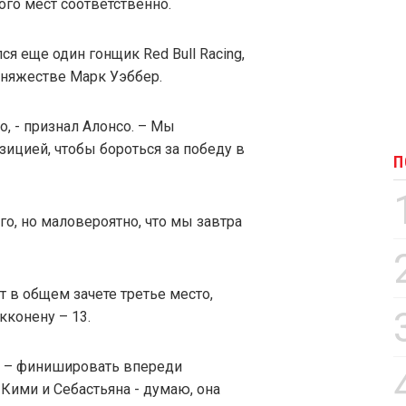
того мест соответственно.
я еще один гонщик Red Bull Racing,
княжестве Марк Уэббер.
о, - признал Алонсо. – Мы
зицией, чтобы бороться за победу в
П
о, но маловероятно, что мы завтра
 в общем зачете третье место,
кконену – 13.
ра – финишировать впереди
Кими и Себастьяна - думаю, она