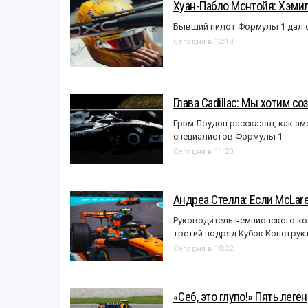
Хуан-Пабло Монтойя: Хэмилт
Бывший пилот Формулы 1 дал с
Сегодня в 12:18
Глава Cadillac: Мы хотим с
Грэм Лоудон рассказал, как а
специалистов Формулы 1
Сегодня в 11:20
Андреа Стелла: Если McLar
Руководитель чемпионского ко
третий подряд Кубок Конструк
Сегодня в 10:22
«Себ, это глупо!» Пять лег