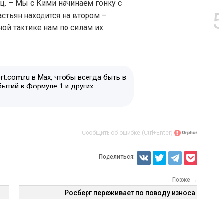
ц. – Мы с Кими начинаем гонку с
астьян находится на втором –
ной тактике нам по силам их
t.com.ru в Max, чтобы всегда быть в
бытий в Формуле 1 и других
Сообщить об ошибке (Ctrl+Enter)
Поделиться:
Позже →
Росберг переживает по поводу износа