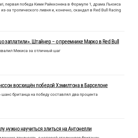
ri, первая победа Кими Райкконена в Формуле 1, драма Льюиса
з-за тропического ливня и, конечно, скандал в Red Bull Racing
о заплатили». Штайнер – о преемнике Марко в Red Bull
валил Мекиса за отличный шаг
анссон восхищён победой Хэмилтона в Барселоне
 шанс британца на победу составлял два процента
лу нужно научиться злиться на Антонелли
данную трудность, с которой столкнулся британец