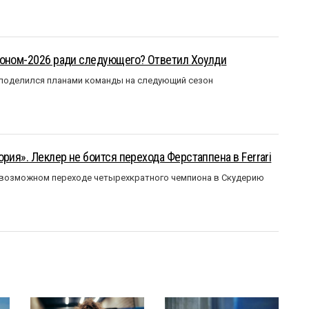
зоном-2026 ради следующего? Ответил Хоулди
 поделился планами команды на следующий сезон
рия». Леклер не боится перехода Ферстаппена в Ferrari
 возможном переходе четырехкратного чемпиона в Скудерию