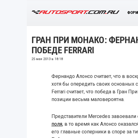
ФОРМ
ГРАН ПРИ МОНАКО: ФЕРНА
ПОБЕДЕ FERRARI
25 мая 2013 в 18:18
Фернандо Алонсо считает, что в вос
хотя бы опередить своих основных 
Ferrari считает, что победа в Гран П
позиции весьма маловероятна.
Представители Mercedes завоевали
поля
, в то время как Алонсо оказал
его главные соперники в споре за ти