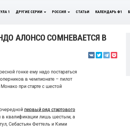
УЛА 1
ДРУГИЕ СЕРИИ
РОССИЯ
СТАТЬИ
КАЛЕНДАРЬ Ф1
НДО АЛОНСО СОМНЕВАЕТСЯ В
кресной гонке ему надо постараться
соперников в чемпионате – пилот
ри Монако при старте с шестой
 очередной
первый ряд стартового
ся в квалификации лишь шестым, а
тул, Себастьян Феттель и Кими