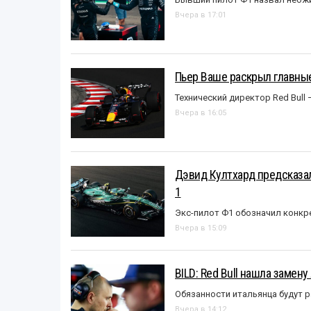
Вчера в 17:01
Пьер Ваше раскрыл главные
Технический директор Red Bull 
Вчера в 16:05
Дэвид Култхард предсказал
1
Экс-пилот Ф1 обозначил конкр
Вчера в 15:09
BILD: Red Bull нашла замен
Обязанности итальянца будут 
Вчера в 14:12