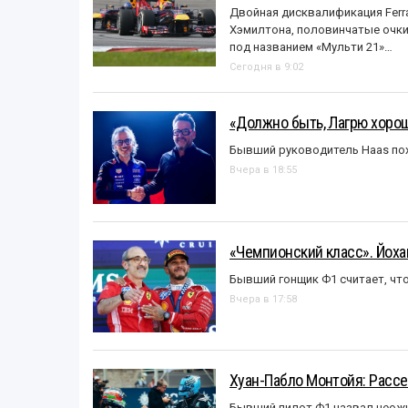
Двойная дисквалификация Ferra
Хэмилтона, половинчатые очки и
под названием «Mульти 21»…
Сегодня в 9:02
«Должно быть, Лагрю хорош
Бывший руководитель Haas пох
Вчера в 18:55
«Чемпионский класс». Йох
Бывший гонщик Ф1 считает, что
Вчера в 17:58
Хуан-Пабло Монтойя: Рассе
Бывший пилот Ф1 назвал неожи