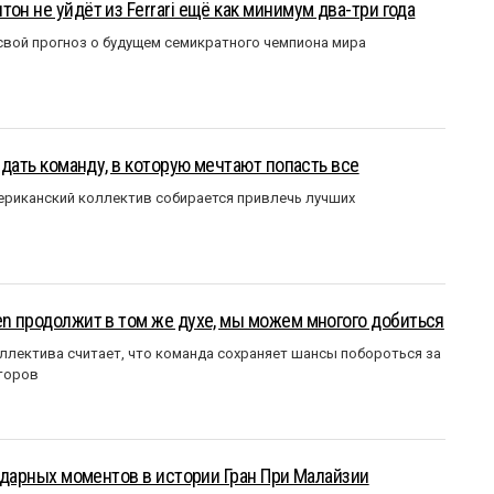
он не уйдёт из Ferrari ещё как минимум два-три года
вой прогноз о будущем семикратного чемпиона мира
оздать команду, в которую мечтают попасть все
мериканский коллектив собирается привлечь лучших
en продолжит в том же духе, мы можем многого добиться
ллектива считает, что команда сохраняет шансы побороться за
торов
ендарных моментов в истории Гран При Малайзии