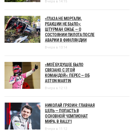
Вчера в 14:15
«ГЛАЗА НЕ МОРГАЛИ,
РЕАКЦИИ НЕ БЫЛО»:
ШТУРМАН ОЖЬЕ — О
СОСТОЯНИИ ПИЛОТА ПОСЛЕ
АВАРИИ В ФИНЛЯНДИИ
Вчера в 13:14
«МОЁ БУДУЩЕЕ БЫЛО
СВЯЗАНО С ЭТОЙ
КОМАНДОЙ»: ПЕРЕС — ОБ
ASTON MARTIN
Вчера в 12:13
НИКОЛАЙ ГРЯЗИН: ГЛАВНАЯ
ЦЕЛЬ — ПОПАСТЬ В
ОСНОВНОЙ ЧЕМПИОНАТ
МИРА, В RALLY1
Вчера в 11:12