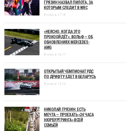
ГРЯЗИН НАЗВАЛ ПИЛОТА, ЗА
КОТОРЫМ СЛЕДИТ В WRC
Вчера в 17:18
«НЕЯСНО, КОГДА ЭТО
ПРОИЗОЙДЁТ»: ВОЛЬФ — ОБ
ОБНОВЛЕНИЯХ MERCEDES-
AMG
Вчера в 16:17
ОТКРЫТЫЙ ЧЕМПИОНАТ РДС
ПО ДРИФТУ ЕДЕТ В БЕЛАРУСЬ
Вчера в 15:16
НИКОЛАЙ ГРЯЗИН: ЕСТЬ
МЕЧТА — ПРОЕХАТЬ «24 ЧАСА
НЮРБУРГРИНГА» ВСЕЙ
СЕМЬЁЙ