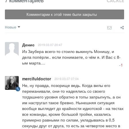
Комментарии к этой теме были закрыты
Новые
Денис
2019.03.07 20:47
Из Заубера всего-то стоило выкинуть Монишу, и 
дела попёрли.. если понимаете, о чём я. И Вас с 8-
ым марта....
-1
mercifuldoctor
2019.03.07 07:04
Не, ну правда, позорище ведь. Когда вилы его 
переманивали, они-то надеялись со своего 
тогдашнего уровня обратно в топы запрыгнуть, а он 
им настругал такое бревно. Нынешняя ситуация 
вообще выглядит до крайности идиотской - на тестах 
все команды, кроме большой тройки, казались 
примерно равными по силам, укладываясь в 0,5 
секунды друг от друга, то есть за четвертое место в 