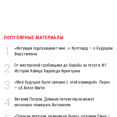
ПОПУЛЯРНЫЕ МАТЕРИАЛЫ
1
«Интуиция подсказывает мне...»: Култхард — о будущем
Ферстаппена
2
От мастерской гробовщика до борьбы за титул в Ф1.
История Хайнца-Харальда Френтцена
3
«Моё будущее было связано с этой командой»: Перес
— об Aston Martin
4
Виталий Петров: Длинная летняя пауза может
несколько помешать Антонелли
«Глаза не моргали, реакции не было»: штурман Ожье —