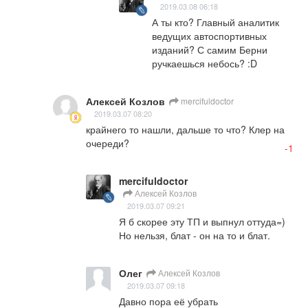
2019.03.08 06:18
А ты кто? Главный аналитик 
ведущих автоспортивных 
изданий? С самим Берни 
ручкаешься небось? :D
Алексей Козлов
mercifuldoctor
2019.03.07 08:20
крайнего то нашли, дальше то что? Клер на 
очереди?
-1
mercifuldoctor
Алексей Козлов
2019.03.07 09:21
Я б скорее эту ТП и выпнул оттуда=) 
Но нельзя, блат - он на то и блат.
Олег
Алексей Козлов
2019.03.07 09:18
Давно пора её убрать