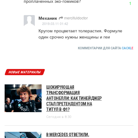
проплаченных эко-гомиков?
1
Механик
mercifuldoctor
2019.03.11 01:42
Кругом процветает толерастия. Формуле 
один срочно нужны женщины и геи
КОММЕНТАРИИ ДЛЯ САЙТА
CACKL
E
НОВЫЕ МАТЕРИАЛЫ
ШОКИРУЮЩАЯ
ТРАНСФОРМАЦИЯ
АНТОНЕЛЛИ: КАК ТИНЕЙДЖЕР
СТАЛ ПРЕТЕНДЕНТОМ НА
ТИТУЛ В Ф1?
Сегодня в 8:30
В MERCEDES ОТВЕТИЛИ,