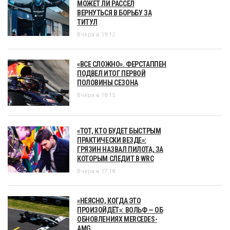
МОЖЕТ ЛИ РАССЕЛ
ВЕРНУТЬСЯ В БОРЬБУ ЗА
ТИТУЛ
Вчера в 19:12
«ВСЕ СЛОЖНО». ФЕРСТАППЕН
ПОДВЕЛ ИТОГ ПЕРВОЙ
ПОЛОВИНЫ СЕЗОНА
Вчера в 18:15
«ТОТ, КТО БУДЕТ БЫСТРЫМ
ПРАКТИЧЕСКИ ВЕЗДЕ»:
ГРЯЗИН НАЗВАЛ ПИЛОТА, ЗА
КОТОРЫМ СЛЕДИТ В WRC
Вчера в 17:18
«НЕЯСНО, КОГДА ЭТО
ПРОИЗОЙДЁТ»: ВОЛЬФ — ОБ
ОБНОВЛЕНИЯХ MERCEDES-
AMG