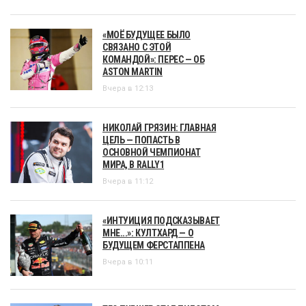
«МОЁ БУДУЩЕЕ БЫЛО
СВЯЗАНО С ЭТОЙ
КОМАНДОЙ»: ПЕРЕС — ОБ
ASTON MARTIN
Вчера в 12:13
НИКОЛАЙ ГРЯЗИН: ГЛАВНАЯ
ЦЕЛЬ — ПОПАСТЬ В
ОСНОВНОЙ ЧЕМПИОНАТ
МИРА, В RALLY1
Вчера в 11:12
«ИНТУИЦИЯ ПОДСКАЗЫВАЕТ
МНЕ...»: КУЛТХАРД — О
БУДУЩЕМ ФЕРСТАППЕНА
Вчера в 10:11