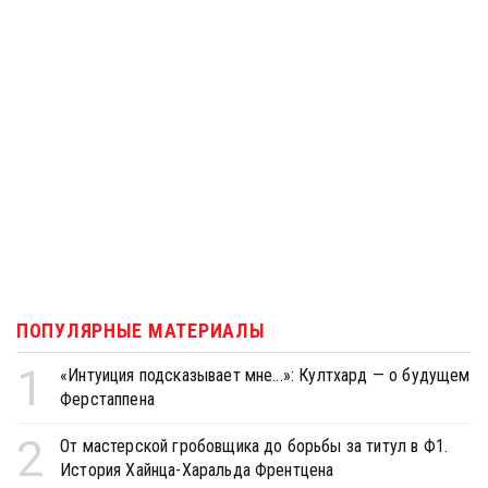
ПОПУЛЯРНЫЕ МАТЕРИАЛЫ
1
«Интуиция подсказывает мне...»: Култхард — о будущем
Ферстаппена
2
От мастерской гробовщика до борьбы за титул в Ф1.
История Хайнца-Харальда Френтцена