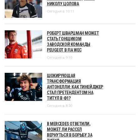
НИКОЛУ ЦОЛОВА
Сегодня в 10:11
РОБЕРТ ШВАРЦМАН МОЖЕТ
СТАТЬ ГОНЩИКОМ
ЗАВОДСКОЙ КОМАНДЫ
PEUGEOT В FIA WEC
Сегодня в 9:10
ШОКИРУЮЩАЯ
ТРАНСФОРМАЦИЯ
АНТОНЕЛЛИ: КАК ТИНЕЙДЖЕР
СТАЛ ПРЕТЕНДЕНТОМ НА
ТИТУЛ В Ф1?
Сегодня в 8:30
В MERCEDES ОТВЕТИЛИ,
МОЖЕТ ЛИ РАССЕЛ
ВЕРНУТЬСЯ В БОРЬБУ ЗА