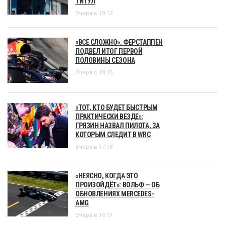
ТИТУЛ
Вчера в 19:12
«ВСЕ СЛОЖНО». ФЕРСТАППЕН
ПОДВЕЛ ИТОГ ПЕРВОЙ
ПОЛОВИНЫ СЕЗОНА
Вчера в 18:15
«ТОТ, КТО БУДЕТ БЫСТРЫМ
ПРАКТИЧЕСКИ ВЕЗДЕ»:
ГРЯЗИН НАЗВАЛ ПИЛОТА, ЗА
КОТОРЫМ СЛЕДИТ В WRC
Вчера в 17:18
«НЕЯСНО, КОГДА ЭТО
ПРОИЗОЙДЁТ»: ВОЛЬФ — ОБ
ОБНОВЛЕНИЯХ MERCEDES-
AMG
Вчера в 16:17