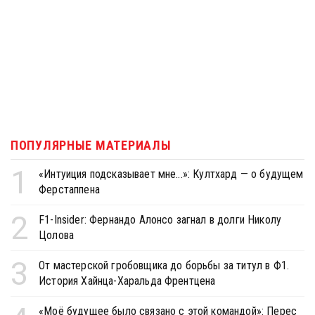
ПОПУЛЯРНЫЕ МАТЕРИАЛЫ
1
«Интуиция подсказывает мне...»: Култхард — о будущем
Ферстаппена
2
F1-Insider: Фернандо Алонсо загнал в долги Николу
Цолова
3
От мастерской гробовщика до борьбы за титул в Ф1.
История Хайнца-Харальда Френтцена
«Моё будущее было связано с этой командой»: Перес