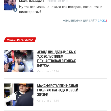
Макс Демидов
2019.03.23 12:18
Ну так это машина, ехала как ветеран, вот он так и 
пилотировал!
КОММЕНТАРИИ ДЛЯ САЙТА
CACKL
E
НОВЫЕ МАТЕРИАЛЫ
АРВИД ЛИНДБЛАД: Я БЫ С
УДОВОЛЬСТВИЕМ
ПОУЧАСТВОВАЛ В ГОНКАХ
INDYCAR
Сегодня в 15:16
МАКС ФЕРСТАППЕН НАЗВАЛ
ГЛАВНУЮ НАГРАДУ В СВОЕЙ
ЖИЗНИ
Сегодня в 14:15