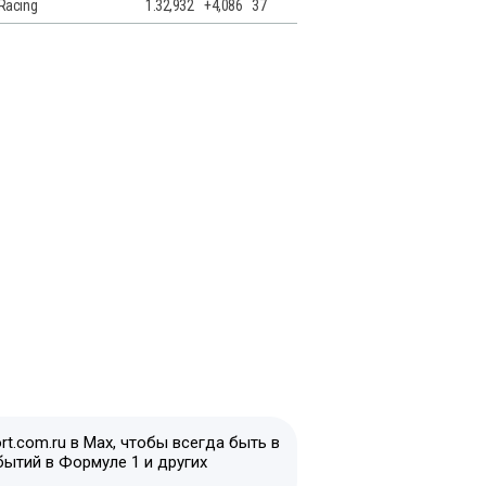
 Racing
1.32,932
+4,086
37
t.com.ru в Max, чтобы всегда быть в
бытий в Формуле 1 и других