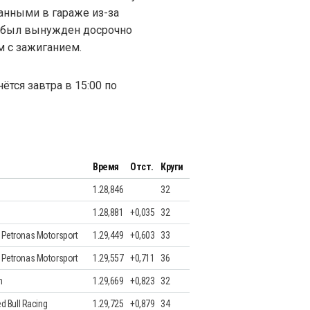
анными в гараже из-за
с был вынужден досрочно
м с зажиганием.
ётся завтра в 15:00 по
Время
Отст.
Круги
1.28,846
32
1.28,881
+0,035
32
Petronas Motorsport
1.29,449
+0,603
33
Petronas Motorsport
1.29,557
+0,711
36
m
1.29,669
+0,823
32
d Bull Racing
1.29,725
+0,879
34