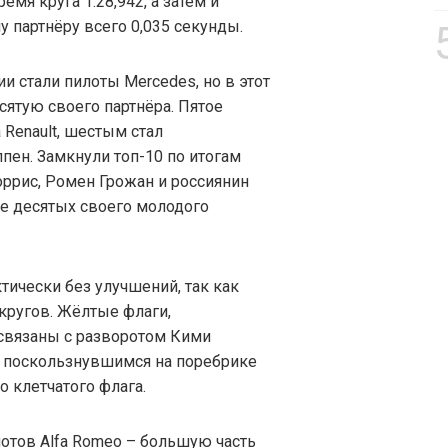
емя круга 1.28,942, а затем и
у партнёру всего 0,035 секунды.
и стали пилоты Mercedes, но в этот
ятую своего партнёра. Пятое
Renault, шестым стал
ппен. Замкнули топ-10 по итогам
оррис, Ромен Грожан и россиянин
е десятых своего молодого
тически без улучшений, так как
кругов. Жёлтые флаги,
 связаны с разворотом Кими
и поскользнувшимся на поребрике
о клетчатого флага.
отов Alfa Romeo – большую часть