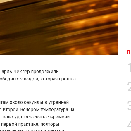
П
и Шарль Леклер продолжили
вободных заездов, которая прошла
там около секунды в утренней
о второй. Вечером температура на
еттелю удалось снять с времени
 первой практике, полторы