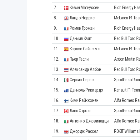
7.
Кевин Магнуссен
Rich Energy Ha
8.
Ландо Норрис
McLaren F1 Te
9.
Ромен Грожан
Rich Energy Ha
10.
Даниил Квят
Red Bull Toro 
11.
Карлос Сайнс-мл.
McLaren F1 Te
12.
Пьер Гасли
Aston Martin Re
13.
Александр Албон
Red Bull Toro 
14.
Серхио Перес
SportPesa Raci
15.
Даниэль Риккардо
Renault F1 Tea
16.
Кими Райкконен
Alfa Romeo Ra
17.
Лэнс Стролл
SportPesa Raci
18.
Антонио Джовинацци
Alfa Romeo Ra
19.
Джордж Рассел
ROKiT Williams