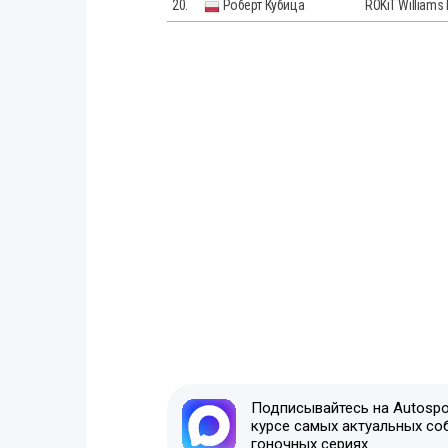
20.
Роберт Кубица
ROKiT Williams
Подписывайтесь на Autospor
курсе самых актуальных со
гоночных сериях