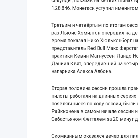
секунды, показав на мягких шинах вр
1.28,846. Монегаск уступил именитом
Третьим и четвёртым по итогам сесси
раз Льюис Хэмилтон опередил на дес
время показал Нико Хюлькенберг на 
представитель Red Bull Макс Ферста
практики Кевин Магнуссен, Ландо Н
Даниил Квят, опередивший на четыр
напарника Алекса Албона.
Вторая половина сессии прошла прак
пилоты работали на длинных сериях 
появлявшиеся по ходу сессии, были
Райкконена в самом начале сессии 
Себастьяном Феттелем за 20 минут д
Скомканным оказался вечер для пил