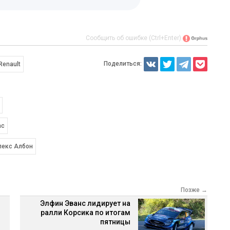
Сообщить об ошибке (Ctrl+Enter)
Поделиться:
Renault
ас
лекс Албон
Позже →
Элфин Эванс лидирует на
ралли Корсика по итогам
пятницы