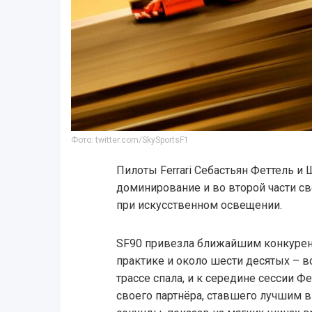
Фото: twitter.com/SkySportsF1
Пилоты Ferrari Себастьян Феттель 
доминирование и во второй части с
при искусственном освещении.
SF90 привезла ближайшим конкурен
практике и около шести десятых – в
трассе спала, и к середине сессии Ф
своего партнёра, ставшего лучшим в