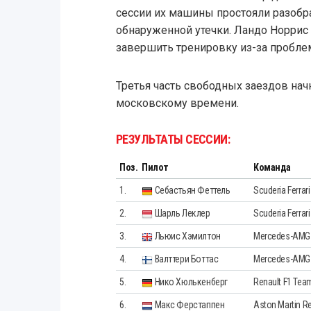
сессии их машины простояли разобр
обнаруженной утечки. Ландо Норри
завершить тренировку из-за пробле
Третья часть свободных заездов начн
московскому времени.
РЕЗУЛЬТАТЫ СЕССИИ:
Поз.
Пилот
Команда
1.
Себастьян Феттель
Scuderia Ferrari
2.
Шарль Леклер
Scuderia Ferrari
3.
Льюис Хэмилтон
Mercedes-AMG 
4.
Валттери Боттас
Mercedes-AMG 
5.
Нико Хюлькенберг
Renault F1 Tea
6.
Макс Ферстаппен
Aston Martin Re