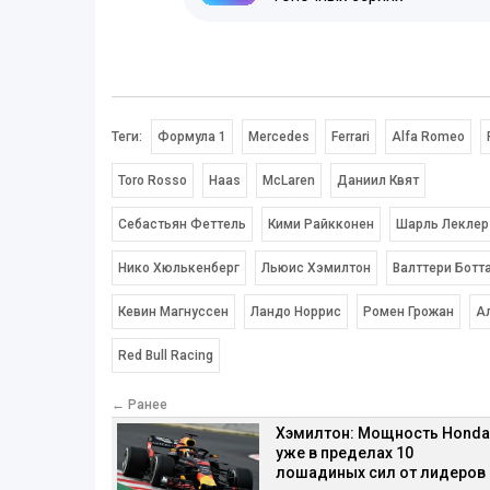
Теги:
Формула 1
Mercedes
Ferrari
Alfa Romeo
Toro Rosso
Haas
McLaren
Даниил Квят
Себастьян Феттель
Кими Райкконен
Шарль Леклер
Нико Хюлькенберг
Льюис Хэмилтон
Валттери Ботт
Кевин Магнуссен
Ландо Норрис
Ромен Грожан
А
Red Bull Racing
← Ранее
Хэмилтон: Мощность Honda
уже в пределах 10
лошадиных сил от лидеров