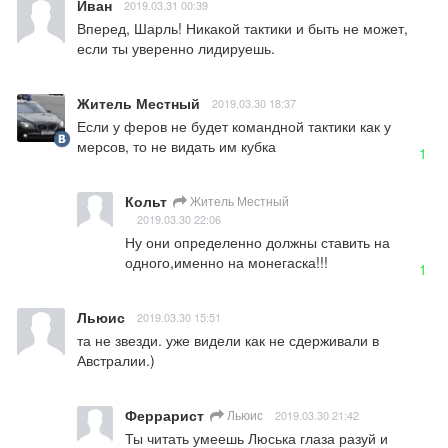
Иван
2019.03.31 00:39
Вперед, Шарль! Никакой тактики и быть не может, 
если ты уверенно лидируешь.
Житель Местный
2019.03.30 18:37
Если у феров не будет командной тактики как у 
мерсов, то не видать им кубка
1
Кольт
Житель Местный
2019.03.30 22:06
Ну они определенно должны ставить на 
одного,именно на монегаска!!!
1
Льюис
2019.03.30 15:51
та не звезди. уже видели как не сдерживали в 
Австралии.)
Феррарист
Льюис
2019.03.30 21:42
Ты читать умеешь Люська глаза разуй и 