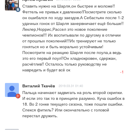
Ставить нужно на Шарля,он быстрее и моложе!! 
Феттель не привык к давлению!Посмотрите сколько 
он ошибался по ходу заездов.А Себастьян после 1-2 
удачных гонок от Шарля занервничает ещё больше!! 
Леклер,Норрис,Рассел это новое поколение 
чемпионов!!! Их воспитывали по другому в отличии 
от прошлых поколений!!!Их тренируют не только 
гоняться но и быть морально устойчивым!
Посмотрите на реакцию Шарля после поула,а ведь 
это его первый поул!!Он хладнокровен, сдержан, 
расчётлив!! Осталось только руководству не 
навредить и будет всё ок
-1
Виталий Ткачёв
2019.03.31 01:40
Пальца начинают задвигать на роль второй скрипки. 
И если это так то в принципе разумно. Куча ошибок в 
18. Во 2 гонке текущего сезона, тоже пошли ошибки. 
Спекся фитиль? Или окончательно с головой 
перестал дружить.