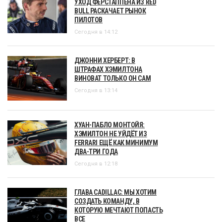
УХОД ФЕРСТАППЕНА ИЗ RED
BULL РАСКАЧАЕТ РЫНОК
ПИЛОТОВ
Сегодня в 14:12
ДЖОННИ ХЕРБЕРТ: В
ШТРАФАХ ХЭМИЛТОНА
ВИНОВАТ ТОЛЬКО ОН САМ
Сегодня в 13:14
ХУАН-ПАБЛО МОНТОЙЯ:
ХЭМИЛТОН НЕ УЙДЁТ ИЗ
FERRARI ЕЩЁ КАК МИНИМУМ
ДВА-ТРИ ГОДА
Сегодня в 12:18
ГЛАВА CADILLAC: МЫ ХОТИМ
СОЗДАТЬ КОМАНДУ, В
КОТОРУЮ МЕЧТАЮТ ПОПАСТЬ
ВСЕ