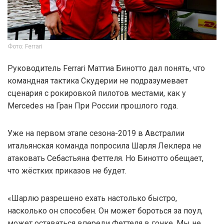
Фото: Ferrari
Руководитель Ferrari Маттиа Бинотто дал понять, что
командная тактика Скудерии не подразумевает
сценария с рокировкой пилотов местами, как у
Mercedes на Гран При России прошлого года.
Уже на первом этапе сезона-2019 в Австралии
итальянская команда попросила Шарля Леклера не
атаковать Себастьяна Феттеля. Но Бинотто обещает,
что жёстких приказов не будет.
«Шарлю разрешено ехать настолько быстро,
насколько он способен. Он может бороться за поул,
может оставаться впереди Феттеля в гонке. Мы не