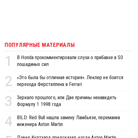
ПОПУЛЯРНЫЕ МАТЕРИАЛЫ
1
В Honda прокомментировали слухи о прибавке в 50
лошадиных сил
2
«Это была бы отличная история». Леклер не боится
перехода Ферстаппена в Ferrari
3
Зеркало прошлого, или Две причины ненавидеть
Формулу 1 1998 года
4
BILD: Red Bull нашла замену Ламбьязе, переманив
инженера Aston Martin
Дэвид Култхард предсказал, когда Aston Martin