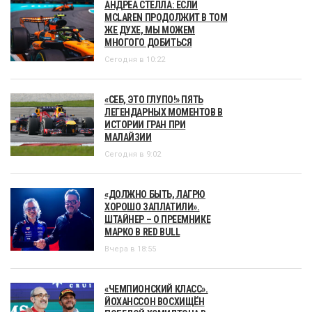
АНДРЕА СТЕЛЛА: ЕСЛИ
MCLAREN ПРОДОЛЖИТ В ТОМ
ЖЕ ДУХЕ, МЫ МОЖЕМ
МНОГОГО ДОБИТЬСЯ
Сегодня в 10:22
«СЕБ, ЭТО ГЛУПО!» ПЯТЬ
ЛЕГЕНДАРНЫХ МОМЕНТОВ В
ИСТОРИИ ГРАН ПРИ
МАЛАЙЗИИ
Сегодня в 9:02
«ДОЛЖНО БЫТЬ, ЛАГРЮ
ХОРОШО ЗАПЛАТИЛИ».
ШТАЙНЕР – О ПРЕЕМНИКЕ
МАРКО В RED BULL
Вчера в 18:55
«ЧЕМПИОНСКИЙ КЛАСС».
ЙОХАНССОН ВОСХИЩЁН