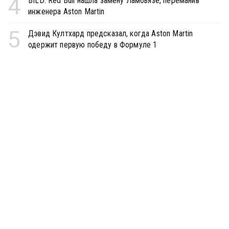
4
BILD: Red Bull нашла замену Ламбьязе, переманив
инженера Aston Martin
5
Дэвид Култхард предсказал, когда Aston Martin
одержит первую победу в Формуле 1