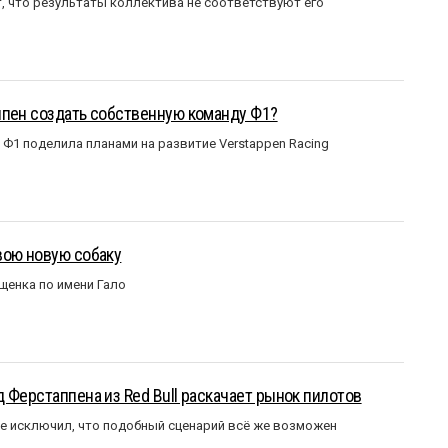
т, что результаты коллектива не соответствуют его
ппен создать собственную команду Ф1?
Ф1 поделила планами на развитие Verstappen Racing
вою новую собаку
щенка по имени Гало
 Ферстаппена из Red Bull раскачает рынок пилотов
е исключил, что подобный сценарий всё же возможен