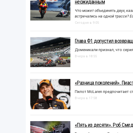
неожиданным
Что может объединять двух, каз
встречались на одной трассе? 
Сегодня в 9:05
Глава Ф1 допустил возвращ
Доменикали признал, что сери
Вчера в 18:55
«Разница поколений». Пиас
Пилот McLaren предпочитает ст
Вчера в 17:58
«Пять из десяти». Роб Смед