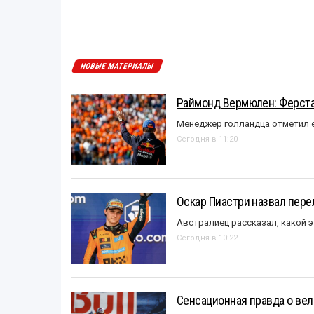
НОВЫЕ МАТЕРИАЛЫ
Раймонд Вермюлен: Ферста
Менеджер голландца отметил е
Сегодня в 11:20
Оскар Пиастри назвал пер
Австралиец рассказал, какой э
Сегодня в 10:22
Сенсационная правда о вел