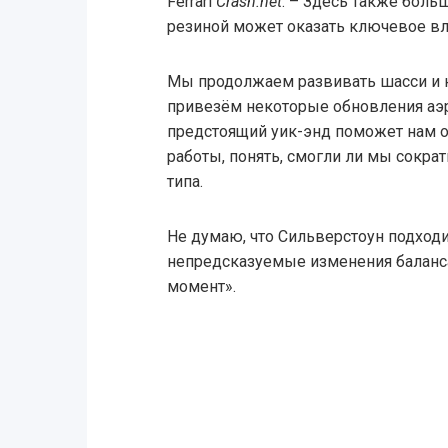
Ferrari
Crash.net
. – Здесь также больш
резиной может оказать ключевое вли
Мы продолжаем развивать шасси и н
привезём некоторые обновления аэр
предстоящий уик-энд поможет нам о
работы, понять, смогли ли мы сократ
типа.
Не думаю, что Сильверстоун подход
непредсказуемые изменения баланса
момент».