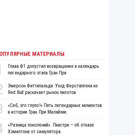
ОПУЛЯРНЫЕ МАТЕРИАЛЫ
1
Глава Ф1 допустил возвращение в календарь
легендарного этапа Гран При
2
Эмерсон Фиттипальди: Уход Ферстаппена из
Red Bull раскачает рынок пилотов
3
«Себ, это глупо!» Пять легендарных моментов
в истории Гран При Малайзии
4
«Разница поколений». Пиастри – об отказе
Хэмилтона от симулятора