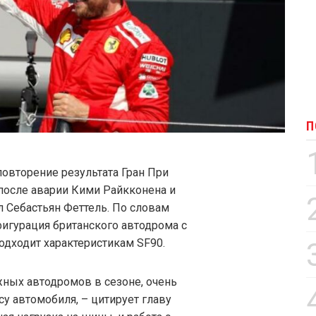
П
 повторение результата Гран При
 после аварии Кими Райкконена и
л Себастьян Феттель. По словам
фигурация британского автодрома с
одходит характеристикам SF90.
жных автодромов в сезоне, очень
су автомобиля, – цитирует главу