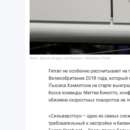
Фото: Action Images via Reuters / Matthew Childs
Ferrari не особенно рассчитывает на
Великобритании 2018 года, который
Льюиса Хэмилтона на старте выигра
босса команды Маттиа Бинотто, кон
обилием скоростных поворотов не п
«Сильверстоун – один из самых сло
требовательный к настройке и балан