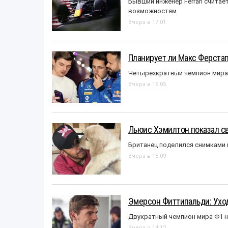
Бывший инженер Ferrari считае
возможностям.
Вчера в 17:01
Планирует ли Макс Ферста
Четырёхкратный чемпион мира 
Вчера в 16:05
Льюис Хэмилтон показал с
Британец поделился снимками 
Вчера в 15:09
Эмерсон Фиттипальди: Уход
Двукратный чемпион мира Ф1 н
Вчера в 14:12