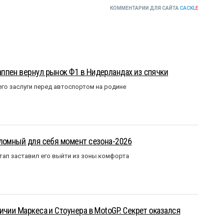
КОММЕНТАРИИ ДЛЯ САЙТА
CACKL
E
ппен вернул рынок Ф1 в Нидерландах из спячки
го заслуги перед автоспортом на родине
еломный для себя момент сезона-2026
тап заставил его выйти из зоны комфорта
ичии Маркеса и Стоунера в MotoGP. Секрет оказался