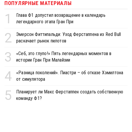
ПОПУЛЯРНЫЕ МАТЕРИАЛЫ
1
Глава Ф1 допустил возвращение в календарь
легендарного этапа Гран При
2
Эмерсон Фиттипальди: Уход Ферстаппена из Red Bull
раскачает рынок пилотов
3
«Себ, это глупо!» Пять легендарных моментов в
истории Гран При Малайзии
4
«Разница поколений». Пиастри – об отказе Хэмилтона
от симулятора
5
Планирует ли Макс Ферстаппен создать собственную
команду Ф1?