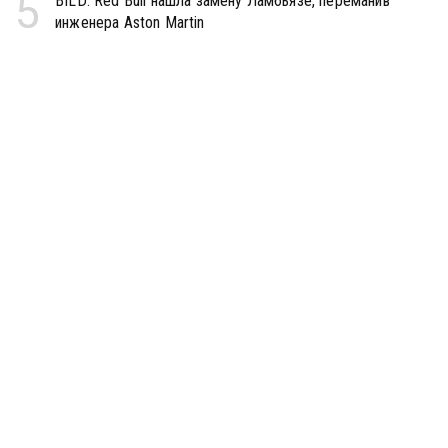
5
BILD: Red Bull нашла замену Ламбьязе, переманив
инженера Aston Martin