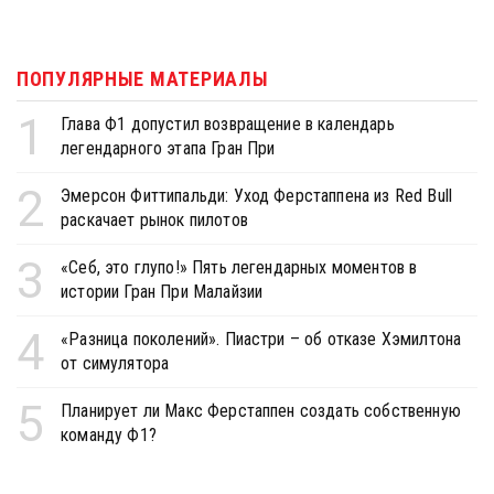
ПОПУЛЯРНЫЕ МАТЕРИАЛЫ
1
Глава Ф1 допустил возвращение в календарь
легендарного этапа Гран При
2
Эмерсон Фиттипальди: Уход Ферстаппена из Red Bull
раскачает рынок пилотов
3
«Себ, это глупо!» Пять легендарных моментов в
истории Гран При Малайзии
4
«Разница поколений». Пиастри – об отказе Хэмилтона
от симулятора
5
Планирует ли Макс Ферстаппен создать собственную
команду Ф1?