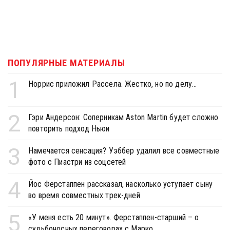
ПОПУЛЯРНЫЕ МАТЕРИАЛЫ
1
Норрис приложил Рассела. Жестко, но по делу...
2
Гэри Андерсон: Соперникам Aston Martin будет сложно
повторить подход Ньюи
3
Намечается сенсация? Уэббер удалил все совместные
фото с Пиастри из соцсетей
4
Йос Ферстаппен рассказал, насколько уступает сыну
во время совместных трек-дней
5
«У меня есть 20 минут». Ферстаппен-старший – о
судьбоносных переговорах с Марко