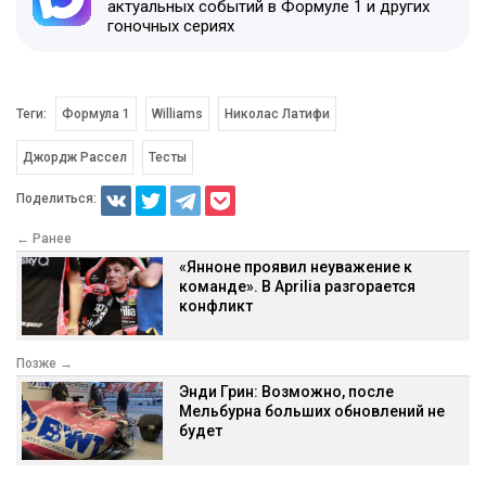
актуальных событий в Формуле 1 и других
гоночных сериях
Теги:
Формула 1
Williams
Николас Латифи
Джордж Рассел
Тесты
Поделиться:
← Ранее
«Янноне проявил неуважение к
команде». В Aprilia разгорается
конфликт
Позже →
Энди Грин: Возможно, после
Мельбурна больших обновлений не
будет