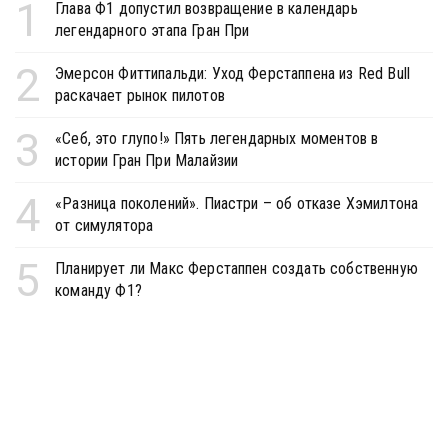
1
Глава Ф1 допустил возвращение в календарь
легендарного этапа Гран При
2
Эмерсон Фиттипальди: Уход Ферстаппена из Red Bull
раскачает рынок пилотов
3
«Себ, это глупо!» Пять легендарных моментов в
истории Гран При Малайзии
4
«Разница поколений». Пиастри – об отказе Хэмилтона
от симулятора
5
Планирует ли Макс Ферстаппен создать собственную
команду Ф1?