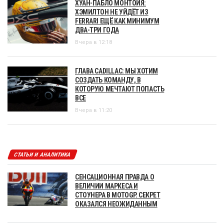
ХУАН-ПАБЛО МОНТОЙЯ:
ХЭМИЛТОН НЕ УЙДЁТ ИЗ
FERRARI ЕЩЁ КАК МИНИМУМ
ДВА-ТРИ ГОДА
Вчера в 12:18
ГЛАВА CADILLAC: МЫ ХОТИМ
СОЗДАТЬ КОМАНДУ, В
КОТОРУЮ МЕЧТАЮТ ПОПАСТЬ
ВСЕ
Вчера в 11:20
СТАТЬИ И АНАЛИТИКА
СЕНСАЦИОННАЯ ПРАВДА О
ВЕЛИЧИИ МАРКЕСА И
СТОУНЕРА В MOTOGP. СЕКРЕТ
ОКАЗАЛСЯ НЕОЖИДАННЫМ