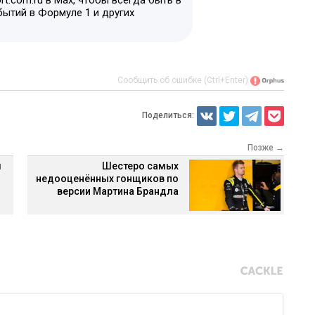
t.com.ru в Max, чтобы всегда быть в
бытий в Формуле 1 и других
Сообщить об ошибке (Ctrl+Enter)
Поделиться:
Позже →
л
Шестеро самых
недооценённых гонщиков по
версии Мартина Брандла