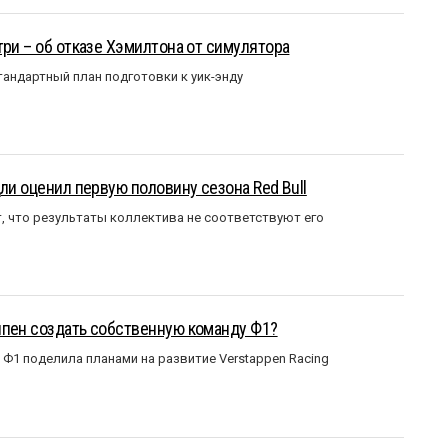
три – об отказе Хэмилтона от симулятора
андартный план подготовки к уик-энду
ли оценил первую половину сезона Red Bull
т, что результаты коллектива не соответствуют его
ппен создать собственную команду Ф1?
Ф1 поделила планами на развитие Verstappen Racing