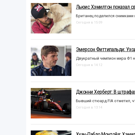
Льюис Хэмилтон показал с
Британец поделился снимками 
Сегодня в 15:09
Эмерсон Фиттипальди: Уход
Двукратный чемпион мира Ф1 н
Сегодня в 14:12
Джонни Херберт: В штрафах
Бывший стюард FIA отметил, ч
Сегодня в 13:14
Хуан-Пабло Монтойя: Хэмилт