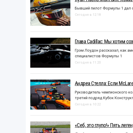
Бывший пилот Формулы 1 дал с
Сегодня в 12:18
Глава Cadillac: Мы хотим с
Грэм Лоудон рассказал, как а
специалистов Формулы 1
Сегодня в 11:20
Андреа Стелла: Если McLar
Руководитель чемпионского ко
третий подряд Кубок Конструк
Сегодня в 10:22
«Себ, это глупо!» Пять лег