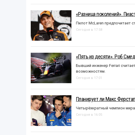
«Разница поколений». Пиас
Пилот McLaren предпочитает ст
Сегодня в 17:58
«Пять из десяти». Роб Смед
Бывший инженер Ferrari считае
возможностям.
Сегодня в 17:01
Планирует ли Макс Ферста
Четырёхкратный чемпион мира 
Сегодня в 16:05