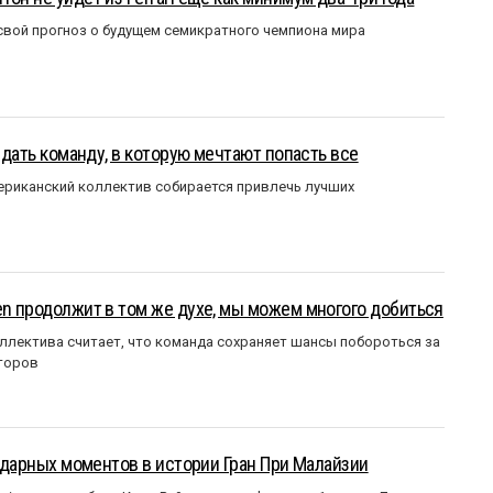
вой прогноз о будущем семикратного чемпиона мира
оздать команду, в которую мечтают попасть все
мериканский коллектив собирается привлечь лучших
en продолжит в том же духе, мы можем многого добиться
ллектива считает, что команда сохраняет шансы побороться за
торов
ендарных моментов в истории Гран При Малайзии