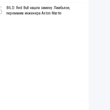
5
BILD: Red Bull нашла замену Ламбьязе,
переманив инженера Aston Martin