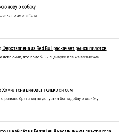
вою новую собаку
щенка по имени Гало
 Ферстаппена из Red Bull раскачает рынок пилотов
е исключил, что подобный сценарий всё же возможен
 Хэмилтона виноват только он сам
то раньше британец не допустил бы подобную ошибку
он не уйдёт из Ferrari ещё как минимум два-три года