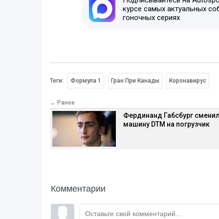
Подписывайтесь на Autospor
курсе самых актуальных со
гоночных сериях
Теги:
Формула 1
Гран При Канады
Коронавирус
← Ранее
Фердинанд Габсбург смени
машину DTM на погрузчик
Комментарии