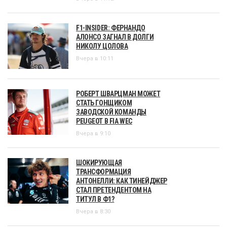
F1-INSIDER: ФЕРНАНДО
АЛОНСО ЗАГНАЛ В ДОЛГИ
НИКОЛУ ЦОЛОВА
Вчера в 10:11
РОБЕРТ ШВАРЦМАН МОЖЕТ
СТАТЬ ГОНЩИКОМ
ЗАВОДСКОЙ КОМАНДЫ
PEUGEOT В FIA WEC
Вчера в 9:10
ШОКИРУЮЩАЯ
ТРАНСФОРМАЦИЯ
АНТОНЕЛЛИ: КАК ТИНЕЙДЖЕР
СТАЛ ПРЕТЕНДЕНТОМ НА
ТИТУЛ В Ф1?
Вчера в 8:30