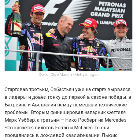
Фото: Clive Mason / Getty Images
Стартовав третьим, Себастьян уже на старте вырвался
в лидеры и довёл гонку до первой в сезоне победы: в
Бахрейне и Австралии немцу помешали технические
проблемы. Вторым финишировал напарник Феттеля
Марк Уэббер, а третьим – Нико Росберг на Mercedes.
Что касается пилотов Ferrari и McLaren, то они
провалились в дождевой квалификации: Льюис