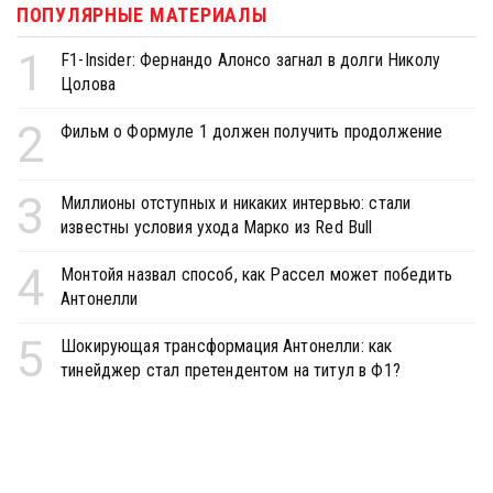
ПОПУЛЯРНЫЕ МАТЕРИАЛЫ
1
F1-Insider: Фернандо Алонсо загнал в долги Николу
Цолова
2
Фильм о Формуле 1 должен получить продолжение
3
Миллионы отступных и никаких интервью: стали
известны условия ухода Марко из Red Bull
4
Монтойя назвал способ, как Рассел может победить
Антонелли
5
Шокирующая трансформация Антонелли: как
тинейджер стал претендентом на титул в Ф1?