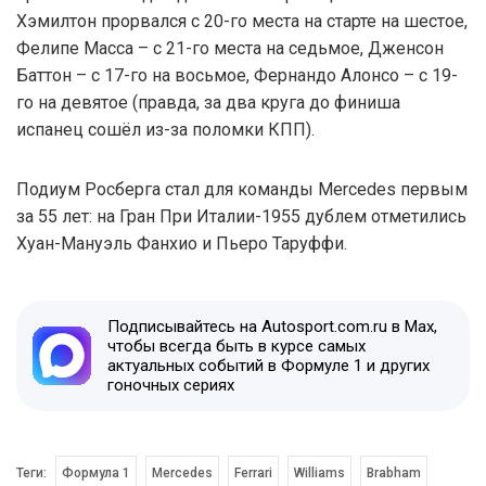
Хэмилтон прорвался с 20-го места на старте на шестое,
Фелипе Масса – с 21-го места на седьмое, Дженсон
Баттон – с 17-го на восьмое, Фернандо Алонсо – с 19-
го на девятое (правда, за два круга до финиша
испанец сошёл из-за поломки КПП).
Подиум Росберга стал для команды Mercedes первым
за 55 лет: на Гран При Италии-1955 дублем отметились
Хуан-Мануэль Фанхио и Пьеро Таруффи.
Подписывайтесь на Autosport.com.ru в Max,
чтобы всегда быть в курсе самых
актуальных событий в Формуле 1 и других
гоночных сериях
Теги:
Формула 1
Mercedes
Ferrari
Williams
Brabham