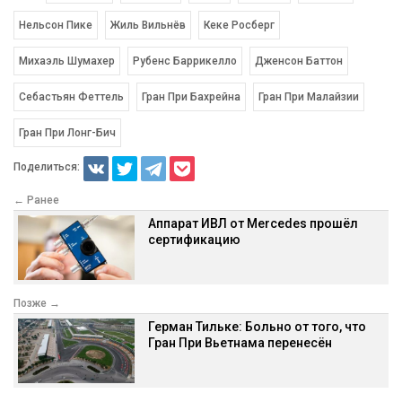
Нельсон Пике
Жиль Вильнёв
Кеке Росберг
Михаэль Шумахер
Рубенс Баррикелло
Дженсон Баттон
Себастьян Феттель
Гран При Бахрейна
Гран При Малайзии
Гран При Лонг-Бич
Поделиться:
← Ранее
Аппарат ИВЛ от Mercedes прошёл
сертификацию
Позже →
Герман Тильке: Больно от того, что
Гран При Вьетнама перенесён