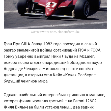
Фото: twitter.com/classicformula1
Гран При США-Запад 1982 года проходил в самый
разгар знаменитой войны организаций FISA и FOCA.
Гонку уверенно выиграл Ники Лауда на McLaren,
вскоре после старта опередивший обладателя поула
Андреа де Чезариса – итальянец позже сошёл с
дистанции, а вторым стал Кейо «Кеке» Росберг –
будущий чемпион мира.
Однако наибольший интерес был прикован к машине,
которая финишировала третьей – на Ferrari 126C2
Жиля Вильнёва были установлены… два задних