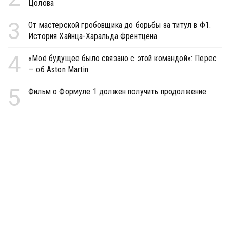
Цолова
3
От мастерской гробовщика до борьбы за титул в Ф1.
История Хайнца-Харальда Френтцена
4
«Моё будущее было связано с этой командой»: Перес
— об Aston Martin
5
Фильм о Формуле 1 должен получить продолжение