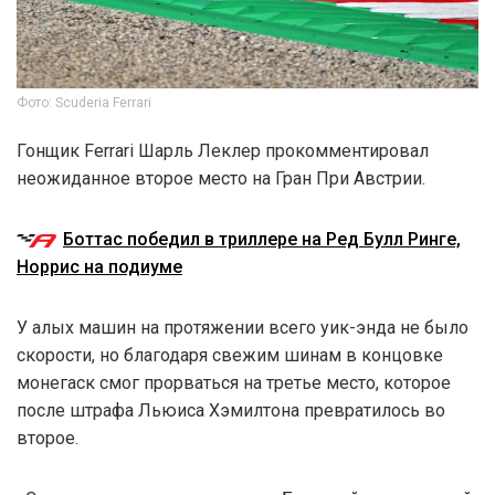
Фото: Scuderia Ferrari
Гонщик Ferrari Шарль Леклер прокомментировал
неожиданное второе место на Гран При Австрии.
Боттас победил в триллере на Ред Булл Ринге,
Норрис на подиуме
У алых машин на протяжении всего уик-энда не было
скорости, но благодаря свежим шинам в концовке
монегаск смог прорваться на третье место, которое
после штрафа Льюиса Хэмилтона превратилось во
второе.