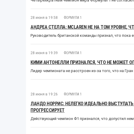
Четырёхкратный чемпион мира Формулы 1 не согласил
28 июня в 19:58
ФОРМУЛА 1
АНДРЕА СТЕЛЛА: MCLAREN НЕ НА ТОМ УРОВНЕ, 
Руководитель британской команды признал, что пока е
28 июня в 19:39
ФОРМУЛА 1
КИМИ АНТОНЕЛЛИ ПРИЗНАЛСЯ, ЧТО НЕ МОЖЕТ О
Лидер чемпионата не расстроен из-за того, что на Гра
28 июня в 19:26
ФОРМУЛА 1
ЛАНДО НОРРИС: НЕЛЕГКО ИДЕАЛЬНО ВЫСТУПАТЬ
ПРОГРЕССИРУЕТ
Действующий чемпион Ф1 признался, что допустил не