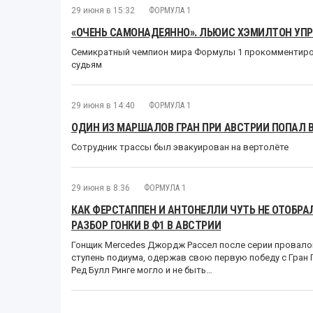
29 июня в 15:32
ФОРМУЛА 1
«ОЧЕНЬ САМОНАДЕЯННО». ЛЬЮИС ХЭМИЛТОН УП
Семикратный чемпион мира Формулы 1 прокомментирова
судьям
29 июня в 14:40
ФОРМУЛА 1
ОДИН ИЗ МАРШАЛОВ ГРАН ПРИ АВСТРИИ ПОПАЛ 
Сотрудник трассы был эвакуирован на вертолёте
29 июня в 8:36
ФОРМУЛА 1
КАК ФЕРСТАППЕН И АНТОНЕЛЛИ ЧУТЬ НЕ ОТОБРА
РАЗБОР ГОНКИ В Ф1 В АВСТРИИ
Гонщик Mercedes Джордж Рассел после серии провалов
ступень подиума, одержав свою первую победу с Гран П
Ред Булл Ринге могло и не быть…