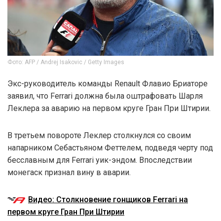
Фото: AFP / Andrej Isakovic / Getty Images
Экс-руководитель команды Renault Флавио Бриаторе
заявил, что Ferrari должна была оштрафовать Шарля
Леклера за аварию на первом круге Гран При Штирии.
В третьем повороте Леклер столкнулся со своим
напарником Себастьяном Феттелем, подведя черту под
бесславным для Ferrari уик-эндом. Впоследствии
монегаск признал вину в аварии.
Видео: Столкновение гонщиков Ferrari на
первом круге Гран При Штирии