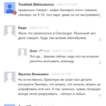
Turatbek Bektursunov
2020.07.15 15:37
правильно говорит. нефиг баловать этого говнюка 
леклера. не 5-10, пол зарп. даже он не заслуживает.
1
Вадя
2020.07.15 11:51
Жаль что прокололся в Сингапуре. Реальный чел, 
дело говорит. Куда там всяким абитебулям.
2
Олег
Вадя
2020.07.15 13:46
Это да... ферам сейчас надо его на коленях 
умолять возглавить команду.
2
Жратва Вениамин
2020.07.15 11:37
Ну естественно, Бриаторе же знает все детали 
контракта Леклера, что можно, что нельзя, можно ли 
штрафовать или нет. А так, конечно, чужие ситуации 
всегда легко разруливать - ляпнул и забыл.
-1