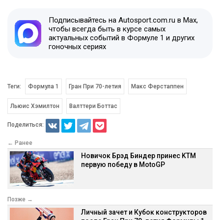
Подписывайтесь на Autosport.com.ru в Max,
чтобы всегда быть в курсе самых
актуальных событий в Формуле 1 и других
гоночных сериях
Теги:
Формула 1
Гран При 70-летия
Макс Ферстаппен
Льюис Хэмилтон
Валттери Боттас
Поделиться:
← Ранее
Новичок Брэд Биндер принес KTM
первую победу в MotoGP
Позже →
Личный зачет и Кубок конструкторов