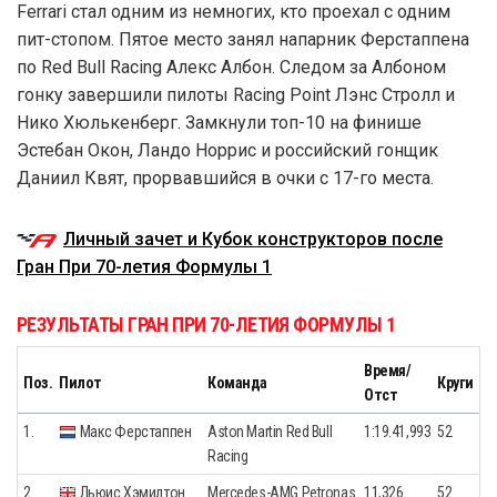
Ferrari стал одним из немногих, кто проехал с одним
пит-стопом. Пятое место занял напарник Ферстаппена
по Red Bull Racing Алекс Албон. Следом за Албоном
гонку завершили пилоты Racing Point Лэнс Стролл и
Нико Хюлькенберг. Замкнули топ-10 на финише
Эстебан Окон, Ландо Норрис и российский гонщик
Даниил Квят, прорвавшийся в очки с 17-го места.
Личный зачет и Кубок конструкторов после
Гран При 70-летия Формулы 1
РЕЗУЛЬТАТЫ ГРАН ПРИ 70-ЛЕТИЯ ФОРМУЛЫ 1
Время/
Поз.
Пилот
Команда
Круги
Отст
1.
Макс Ферстаппен
Aston Martin Red Bull
1:19.41,993
52
Racing
2.
Льюис Хэмилтон
Mercedes-AMG Petronas
11,326
52