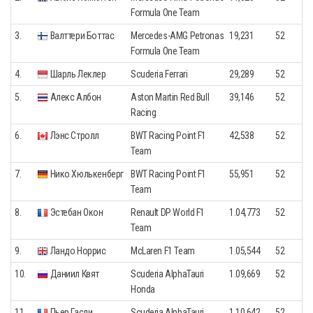
Formula One Team
3.
Валттери Боттас
Mercedes-AMG Petronas
19,231
52
Formula One Team
4.
Шарль Леклер
Scuderia Ferrari
29,289
52
5.
Алекс Албон
Aston Martin Red Bull
39,146
52
Racing
6.
Лэнс Стролл
BWT Racing Point F1
42,538
52
Team
7.
Нико Хюлькенберг
BWT Racing Point F1
55,951
52
Team
8.
Эстебан Окон
Renault DP World F1
1.04,773
52
Team
9.
Ландо Норрис
McLaren F1 Team
1.05,544
52
10.
Даниил Квят
Scuderia AlphaTauri
1.09,669
52
Honda
11.
Пьер Гасли
Scuderia AlphaTauri
1.10,642
52