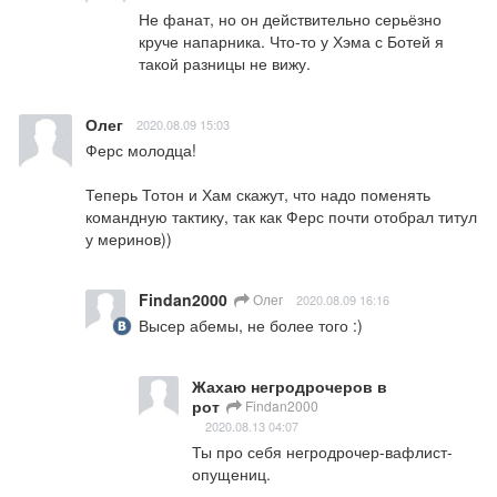
Не фанат, но он действительно серьёзно 
круче напарника. Что-то у Хэма с Ботей я 
такой разницы не вижу.
Олег
2020.08.09 15:03
Ферс молодца!

Теперь Тотон и Хам скажут, что надо поменять 
командную тактику, так как Ферс почти отобрал титул 
у меринов))
Findan2000
Олег
2020.08.09 16:16
Высер абемы, не более того :)
Жахаю негродрочеров в
рот
Findan2000
2020.08.13 04:07
Ты про себя негродрочер-вафлист-
опущениц.