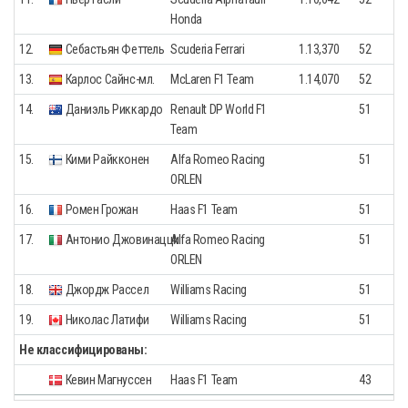
Honda
12.
Себастьян Феттель
Scuderia Ferrari
1.13,370
52
13.
Карлос Сайнс-мл.
McLaren F1 Team
1.14,070
52
14.
Даниэль Риккардо
Renault DP World F1
51
Team
15.
Кими Райкконен
Alfa Romeo Racing
51
ORLEN
16.
Ромен Грожан
Haas F1 Team
51
17.
Антонио Джовинацци
Alfa Romeo Racing
51
ORLEN
18.
Джордж Рассел
Williams Racing
51
19.
Николас Латифи
Williams Racing
51
Не классифицированы:
Кевин Магнуссен
Haas F1 Team
43