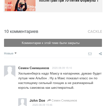
после Гран При 70-летия Формулы 1
10 комментариев
Комментарии к этой теме были закрыты
Новые
Семен Снимшиков
2020.08.09 15:10
Хюлькенберга надо Максу в напарники, думаю будет 
лутше чем Альбон . Ну а Макс показал класс он по 
настоящему сильный гонщик а не разпиареный 
король самовоза как шестикратный.
John Doe
Семен Снимшиков
2020.08.09 15:46