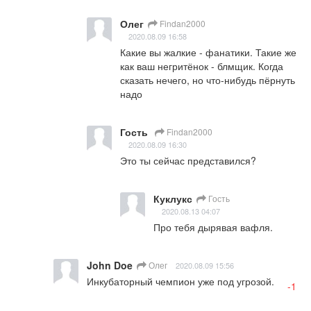
Олег
Findan2000
2020.08.09 16:58
Какие вы жалкие - фанатики. Такие же 
как ваш негритёнок - блмщик. Когда 
сказать нечего, но что-нибудь пёрнуть 
надо
Гость
Findan2000
2020.08.09 16:30
Это ты сейчас представился?
Куклукс
Гость
2020.08.13 04:07
Про тебя дырявая вафля.
John Doe
Олег
2020.08.09 15:56
Инкубаторный чемпион уже под угрозой.
-1