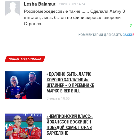
Lesha Balamut
2020.08.09 14:54
Розовомерседесовые такие ...... Сделали Халку 3 
питстоп, лишь бы он не финишировал впереди 
Стролла.
2
КОММЕНТАРИИ ДЛЯ САЙТА
CACKL
E
НОВЫЕ МАТЕРИАЛЫ
«ДОЛЖНО БЫТЬ, ЛАГРЮ
ХОРОШО ЗАПЛАТИЛИ».
ШТАЙНЕР – О ПРЕЕМНИКЕ
МАРКО В RED BULL
Вчера в 18:55
«ЧЕМПИОНСКИЙ КЛАСС».
ЙОХАНССОН ВОСХИЩЁН
ПОБЕДОЙ ХЭМИЛТОНА В
БАРСЕЛОНЕ