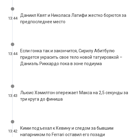
Если гонка так и закончится, Сирилу Абитбулю
13:44
придется украсить свое тело новой татуировкой –
Даниэль Риккардо пока в зоне подиума
Льюис Хэмилтон опережает Макса на 2,5 секунды за
13:43
три круга до финиша
Кими подъехал к Кевину и следом за бывшим
13:42
напарником по Ferrari оставил его позади
обновленный: 13:42
Феттель с крылом прошел Магнуссена, но датчанин
13:41
попытался контратаковать. Пока неудачно.