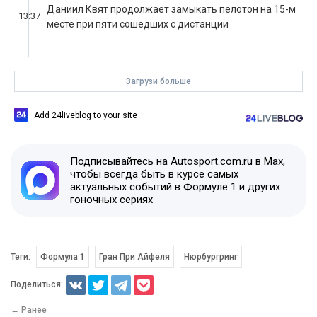
Add 24liveblog to your site
Подписывайтесь на Autosport.com.ru в Max,
чтобы всегда быть в курсе самых
актуальных событий в Формуле 1 и других
гоночных сериях
Теги:
Формула 1
Гран При Айфеля
Нюрбургринг
Поделиться:
← Ранее
Canal Plus: Никита Мазепин близок к
подписанию контракта с Haas
Позже →