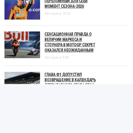
ВЕЛИЧИИ МАРКЕСА И
СТОУНЕРА В MOTOGP. СЕКРЕТ
ОКАЗАЛСЯ НЕОЖИДАННЫМ
Сегодня в 9:05
ГЛАВА Ф1 ДОПУСТИЛ
ВОЗВРАЩЕНИЕ В КАЛЕНДАРЬ
ЛЕГЕНДАРНОГО ЭТАПА ГРАН
ПРИ
Вчера в 18:55
«РАЗНИЦА ПОКОЛЕНИЙ».
ПИАСТРИ – ОБ ОТКАЗЕ
ХЭМИЛТОНА ОТ СИМУЛЯТОРА
Вчера в 17:58
СТАТЬИ И АНАЛИТИКА