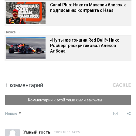
«Ну ты же гонщик Red Bull!» Нико
Росберг раскритиковал Алекса
Албона
1 комментарий
Комментарии к этой теме были закрыты
Новые
Умный гость
2020.10.11 14:25
Ну вот, карма все таки существует - как не визжал 
(лаял) этот недоумок ботинок, которому подарили 
победу из за штрафа Хэму и как он не посылал всех 
подальше кто не верит в него, судьба все таки ему 
отомстила. И что теперь он будет орать?
-2