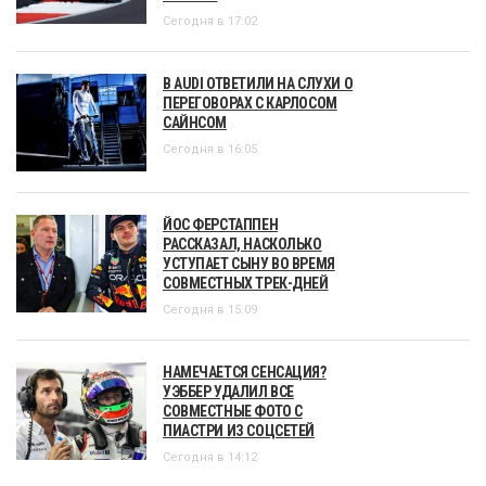
Сегодня в 16:05
ЙОС ФЕРСТАППЕН
РАССКАЗАЛ, НАСКОЛЬКО
УСТУПАЕТ СЫНУ ВО ВРЕМЯ
СОВМЕСТНЫХ ТРЕК-ДНЕЙ
Сегодня в 15:09
НАМЕЧАЕТСЯ СЕНСАЦИЯ?
УЭББЕР УДАЛИЛ ВСЕ
СОВМЕСТНЫЕ ФОТО С
ПИАСТРИ ИЗ СОЦСЕТЕЙ
Сегодня в 14:12
ГЭРИ АНДЕРСОН:
СОПЕРНИКАМ ASTON MARTIN
БУДЕТ СЛОЖНО ПОВТОРИТЬ
ПОДХОД НЬЮИ
Сегодня в 13:15