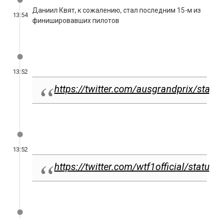
13:54
финишировавших пилотов
13:52
https://twitter.com/ausgrandprix/st
13:52
https://twitter.com/wtf1official/sta
А третьим впервые в составе Renault стал Даниэль
13:50
Риккардо!