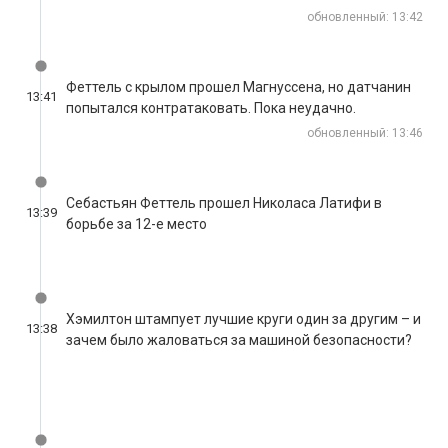
обновленный: 13:46
Себастьян Феттель прошел Николаса Латифи в
13:39
борьбе за 12-е место
Хэмилтон штампует лучшие круги один за другим – и
13:38
зачем было жаловаться за машиной безопасности?
Даниил Квят продолжает замыкать пелотон на 15-м
13:37
месте при пяти сошедших с дистанции
Загрузи больше