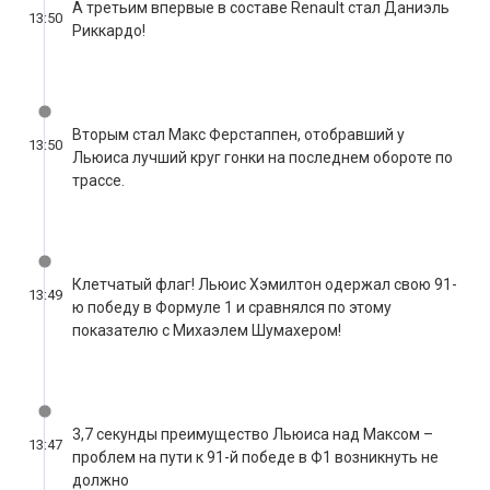
Вторым стал Макс Ферстаппен, отобравший у
13:50
Льюиса лучший круг гонки на последнем обороте по
трассе.
Клетчатый флаг! Льюис Хэмилтон одержал свою 91-
13:49
ю победу в Формуле 1 и сравнялся по этому
показателю с Михаэлем Шумахером!
3,7 секунды преимущество Льюиса над Максом –
13:47
проблем на пути к 91-й победе в Ф1 возникнуть не
должно
1.28,145 – новый рекорд круга от Хэмилтона за круг