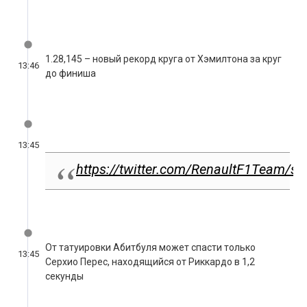
13:46
до финиша
13:45
https://twitter.com/RenaultF1Team/
От татуировки Абитбуля может спасти только
13:45
Серхио Перес, находящийся от Риккардо в 1,2
секунды
Даниил Квят и Николаса Латифи жестко борются за
13:44
предпоследнее место