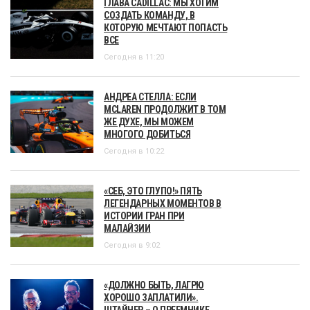
ГЛАВА CADILLAC: МЫ ХОТИМ
СОЗДАТЬ КОМАНДУ, В
КОТОРУЮ МЕЧТАЮТ ПОПАСТЬ
ВСЕ
Сегодня в 11:20
АНДРЕА СТЕЛЛА: ЕСЛИ
MCLAREN ПРОДОЛЖИТ В ТОМ
ЖЕ ДУХЕ, МЫ МОЖЕМ
МНОГОГО ДОБИТЬСЯ
Сегодня в 10:22
«СЕБ, ЭТО ГЛУПО!» ПЯТЬ
ЛЕГЕНДАРНЫХ МОМЕНТОВ В
ИСТОРИИ ГРАН ПРИ
МАЛАЙЗИИ
Сегодня в 9:02
«ДОЛЖНО БЫТЬ, ЛАГРЮ
ХОРОШО ЗАПЛАТИЛИ».
ШТАЙНЕР – О ПРЕЕМНИКЕ