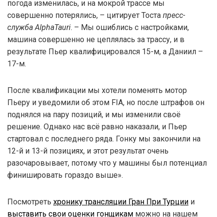
погода изменилась, и на мокрой трассе мы
совершенно потерялись, – цитирует Тоста
пресс-
служба AlphaTauri
. – Мы ошиблись с настройками,
машина совершенно не цеплялась за трассу, и в
результате Пьер квалифицировался 15-м, а Даниил –
17-м.
После квалификации мы хотели поменять мотор
Пьеру и уведомили об этом FIA, но после штрафов он
поднялся на пару позиций, и мы изменили своё
решение. Однако нас всё равно наказали, и Пьер
стартовал с последнего ряда. Гонку мы закончили на
12-й и 13-й позициях, и этот результат очень
разочаровывает, потому что у машины был потенциал
финишировать гораздо выше».
Посмотреть
хронику трансляции Гран При Турции
и
выставить свои оценки гонщикам
можно на нашем