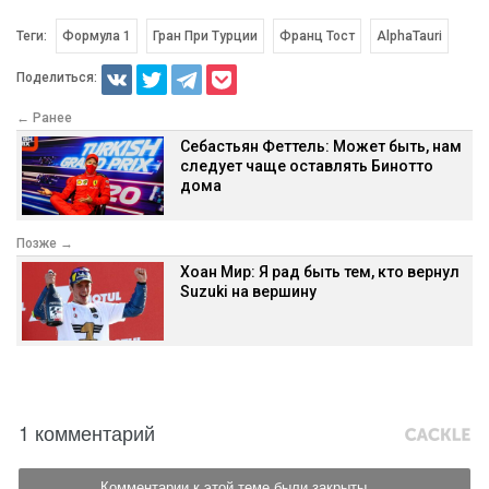
Теги:
Формула 1
Гран При Турции
Франц Тост
AlphaTauri
Поделиться:
← Ранее
Себастьян Феттель: Может быть, нам
следует чаще оставлять Бинотто
дома
Позже →
Хоан Мир: Я рад быть тем, кто вернул
Suzuki на вершину
1 комментарий
Комментарии к этой теме были закрыты