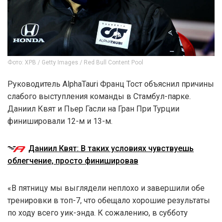
Фото: XPB / Getty Images / Red Bull Content Pool
Руководитель AlphaTauri Франц Тост объяснил причины
слабого выступления команды в Стамбул-парке.
Даниил Квят и Пьер Гасли на Гран При Турции
финишировали 12-м и 13-м.
Даниил Квят: В таких условиях чувствуешь
облегчение, просто финишировав
«В пятницу мы выглядели неплохо и завершили обе
тренировки в топ-7, что обещало хорошие результаты
по ходу всего уик-энда. К сожалению, в субботу