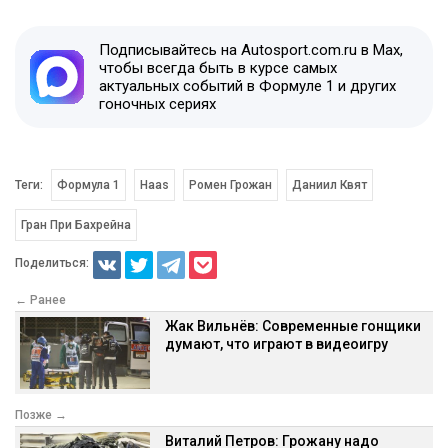
Подписывайтесь на Autosport.com.ru в Max,
чтобы всегда быть в курсе самых
актуальных событий в Формуле 1 и других
гоночных сериях
Теги:
Формула 1
Haas
Ромен Грожан
Даниил Квят
Гран При Бахрейна
Поделиться:
← Ранее
Жак Вильнёв: Современные гонщики
думают, что играют в видеоигру
Позже →
Виталий Петров: Грожану надо