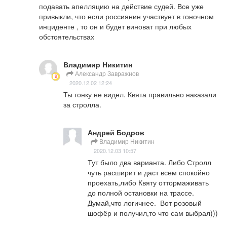
подавать апелляцию на действие судей. Все уже 
привыкли, что если россиянин участвует в гоночном 
инциденте , то он и будет виноват при любых 
обстоятельствах
Владимир Никитин
Александр Завражнов
2020.12.02 12:24
Ты гонку не видел. Квята правильно наказали 
за стролла.
Андрей Бодров
Владимир Никитин
2020.12.03 10:57
Тут было два варианта. Либо Стролл 
чуть расширит и даст всем спокойно 
проехать,либо Квяту оттормаживать 
до полной остановки на трассе.  
Думай,что логичнее.  Вот розовый 
шофёр и получил,то что сам выбрал)))