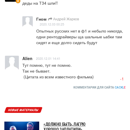
деды на Т34 шли!!
Гном
Андрей Жарков
2020.12.03 00:25
Опытных русских нет в ф1 и небыло никогда, 
одни рентодрайверы ща шальные ьабки там 
сидят и еще долго сидеть будут
Alien
2020.12.01 14:41
Тут помню, тут не помню.

Так не бывает.

 (Цитата из всем известного фильма)
-1
КОММЕНТАРИИ ДЛЯ САЙТА
CACKL
E
НОВЫЕ МАТЕРИАЛЫ
«ДОЛЖНО БЫТЬ, ЛАГРЮ
ХОРОШО ЗАПЛАТИЛИ».