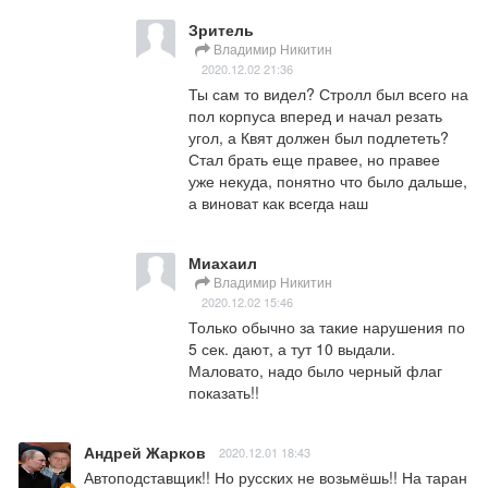
Зритель
Владимир Никитин
2020.12.02 21:36
Ты сам то видел? Стролл был всего на 
пол корпуса вперед и начал резать 
угол, а Квят должен был подлететь? 
Стал брать еще правее, но правее 
уже некуда, понятно что было дальше, 
а виноват как всегда наш
Миахаил
Владимир Никитин
2020.12.02 15:46
Только обычно за такие нарушения по 
5 сек. дают, а тут 10 выдали. 
Маловато, надо было черный флаг 
показать!!
Андрей Жарков
2020.12.01 18:43
Автоподставщик!! Но русских не возьмёшь!! На таран 