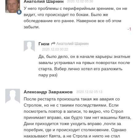
Анатолий Шарнин
2020.12.02 05:36
У него проблемы с периферийным зрением, он не 
видит, что происходит по бокам. Было же 
обследование его ранее. Наверное все об этом 
забыли.
-1
Гном
Анатолий Шарнин
2020.12.03 00:22
Да, было дело, он в начале карьеры знатные 
завалы устраивал на првых поворотах после 
старта. Вэбер лично хотел его разложить 
пару раз)
Александр Завражнов
2020.12.02 05:13
После рестарта произошла такая же авария со 
Стролом, но не с такими последствиями. Если 
посмотреть повтор в записи, то видно, что Строл 
принимает вправо, как будто там нет машины Квята, 
Дани приходится тоже уходить вправо ,почти за 
поребрик, где и происходит столкновение. Однако 
наказывают Квята, а не Строла и никто не стал 