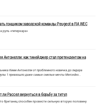
ать гонщиком заводской команды Peugeot в FIA WEC
а руль «гиперкара»
 Антонелли: как тинейджер стал претендентом на
ника Кими Антонелли от проблемного новичка до лидера
улы 1 превзошло даже самые смелые мечты Mercedes...
 ли Рассел вернуться в борьбу за титул
что британец способен провести сильную вторую половину