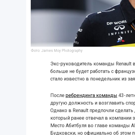
Фото: James Moy Photography
Экс-руководитель команды Renault 
больше не будет работать с францу
стало известно в понедельник из зая
После
ребрендинга команды
43-лет
другую должность и возглавить спор
Однако в Renault предпочли сделать
который ранее отвечал в компании з
Место Абитбуля во главе команды A
Будковски, но официально об этом п