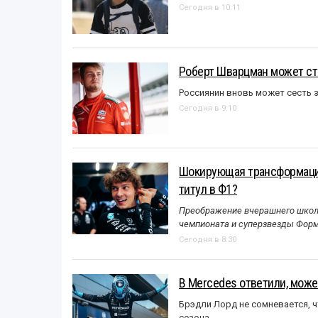
Сегодня в 10:11
Роберт Шварцман может ст
Россиянин вновь может сесть з
Сегодня в 9:10
Шокирующая трансформация
титул в Ф1?
Преображение вчерашнего школь
чемпионата и суперзвезды Форм
Сегодня в 8:30
В Mercedes ответили, может
Брэдли Лорд не сомневается, 
сезона