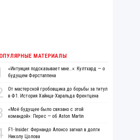
ОПУЛЯРНЫЕ МАТЕРИАЛЫ
1
«Интуиция подсказывает мне...»: Култхард — о
будущем Ферстаппена
2
От мастерской гробовщика до борьбы за титул
в Ф1. История Хайнца-Харальда Френтцена
3
«Моё будущее было связано с этой
командой»: Перес — об Aston Martin
4
F1-Insider: Фернандо Алонсо загнал в долги
Николу Цолова