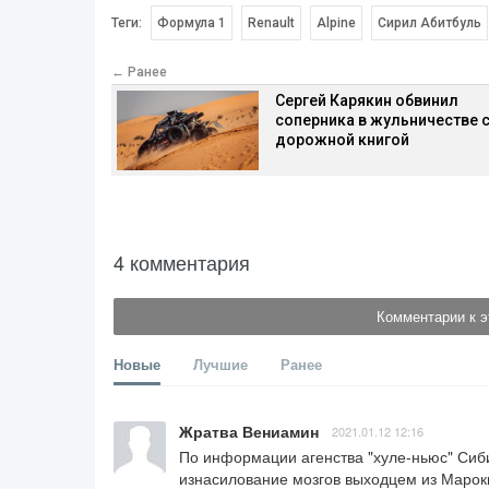
Теги:
Формула 1
Renault
Alpine
Сирил Абитбуль
← Ранее
Сергей Карякин обвинил
соперника в жульничестве 
дорожной книгой
4 комментария
Комментарии к э
Новые
Лучшие
Ранее
Жратва Вениамин
2021.01.12 12:16
По информации агенства "хуле-ньюс" Сиби
изнасилование мозгов выходцем из Марокк