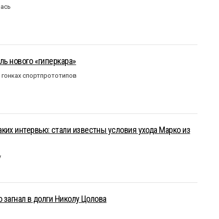
лась
ль нового «гиперкара»
в гонках спортпрототипов
ких интервью: стали известны условия ухода Марко из
у
о загнал в долги Николу Цолова