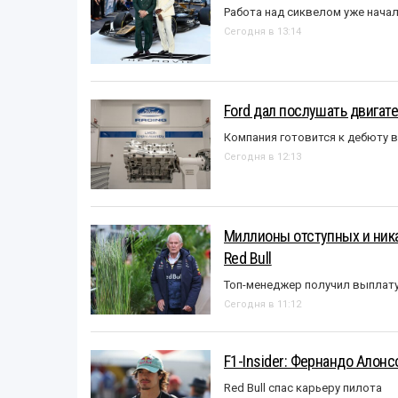
Работа над сиквелом уже нача
Сегодня в 13:14
Ford дал послушать двигате
Компания готовится к дебюту 
Сегодня в 12:13
Миллионы отступных и ника
Red Bull
Топ-менеджер получил выплат
Сегодня в 11:12
F1-Insider: Фернандо Алонс
Red Bull спас карьеру пилота