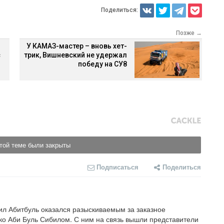
Поделиться:
Позже →
У КАМАЗ-мастер – вновь хет-
с
трик, Вишневский не удержал
победу на СУ8
той теме были закрыты
Подписаться
Поделиться
л Абитбуль оказался разыскиваемым за заказное 
о Аби Буль Сибилом. С ним на связь вышли представители 