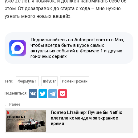
уже 20 лет, я новичок, и должен напоминать себе об
этом. От дозаправок до старта с хода – мне нужно
узнать много новых вещей».
Подписывайтесь на Autosport.com.ru в Max,
чтобы всегда быть в курсе самых
актуальных событий в Формуле 1 и других
гоночных сериях
Теги:
Формула 1
IndyCar
Ромен Грожан
Поделиться:
← Ранее
Гюнтер Штайнер: Лучше бы Netflix
платила командам за экранное
время