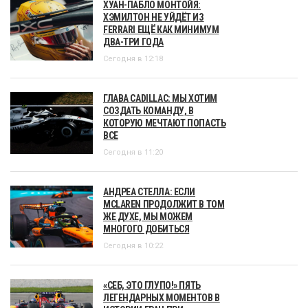
ХУАН-ПАБЛО МОНТОЙЯ:
ХЭМИЛТОН НЕ УЙДЁТ ИЗ
FERRARI ЕЩЁ КАК МИНИМУМ
ДВА-ТРИ ГОДА
Сегодня в 12:18
ГЛАВА CADILLAC: МЫ ХОТИМ
СОЗДАТЬ КОМАНДУ, В
КОТОРУЮ МЕЧТАЮТ ПОПАСТЬ
ВСЕ
Сегодня в 11:20
АНДРЕА СТЕЛЛА: ЕСЛИ
MCLAREN ПРОДОЛЖИТ В ТОМ
ЖЕ ДУХЕ, МЫ МОЖЕМ
МНОГОГО ДОБИТЬСЯ
Сегодня в 10:22
«СЕБ, ЭТО ГЛУПО!» ПЯТЬ
ЛЕГЕНДАРНЫХ МОМЕНТОВ В