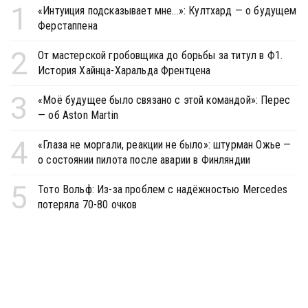
1
«Интуиция подсказывает мне...»: Култхард — о будущем
Ферстаппена
2
От мастерской гробовщика до борьбы за титул в Ф1.
История Хайнца-Харальда Френтцена
3
«Моё будущее было связано с этой командой»: Перес
— об Aston Martin
4
«Глаза не моргали, реакции не было»: штурман Ожье —
о состоянии пилота после аварии в Финляндии
5
Тото Вольф: Из-за проблем с надёжностью Mercedes
потеряла 70-80 очков