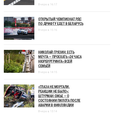
Вчера в 16:17
ОТКРЫТЫЙ ЧЕМПИОНАТ РДС
ПО ДРИФТУ ЕДЕТ В БЕЛАРУСЬ
Вчера в 15:16
НИКОЛАЙ ГРЯЗИН: ЕСТЬ
МЕЧТА — ПРОЕХАТЬ «24 ЧАСА
НЮРБУРГРИНГА» ВСЕЙ
СЕМЬЁЙ
Вчера в 14:15
«ГЛАЗА НЕ МОРГАЛИ,
РЕАКЦИИ НЕ БЫЛО»:
ШТУРМАН ОЖЬЕ — О
СОСТОЯНИИ ПИЛОТА ПОСЛЕ
АВАРИИ В ФИНЛЯНДИИ
Вчера в 13:14