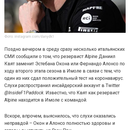
Фото: instagram.com/danydk1
Поздно вечером в среду сразу несколько итальянских
СМИ сообщили о том, что резервист Alpine Даниил
Квят заменит Эстебана Окона или Фернандо Алонсо по
ходу второго этапа сезона в Имоле в связи с тем, что
один из них сдал положительный тест на коронавирус.
Слухи распространил инсайдерский аккаунт в Twitter
@InsideF1Paddock
. Известно, что Квят как резервист
Alpine находится в Имоле с командой.
Вскоре, впрочем, выяснилось, что слухи оказались
неправдой – Окон и Алонсо полностью здоровы и