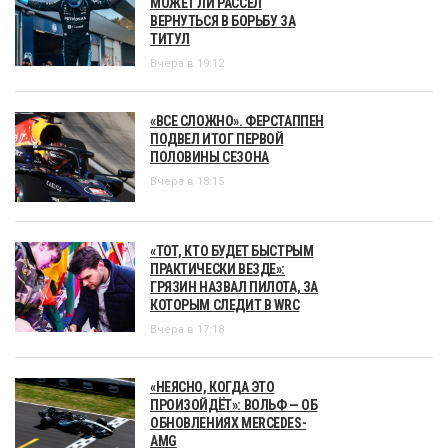
МОЖЕТ ЛИ РАССЕЛ
ВЕРНУТЬСЯ В БОРЬБУ ЗА
ТИТУЛ
Вчера в 19:12
«ВСЕ СЛОЖНО». ФЕРСТАППЕН
ПОДВЕЛ ИТОГ ПЕРВОЙ
ПОЛОВИНЫ СЕЗОНА
Вчера в 18:15
«ТОТ, КТО БУДЕТ БЫСТРЫМ
ПРАКТИЧЕСКИ ВЕЗДЕ»:
ГРЯЗИН НАЗВАЛ ПИЛОТА, ЗА
КОТОРЫМ СЛЕДИТ В WRC
Вчера в 17:18
«НЕЯСНО, КОГДА ЭТО
ПРОИЗОЙДЁТ»: ВОЛЬФ — ОБ
ОБНОВЛЕНИЯХ MERCEDES-
AMG