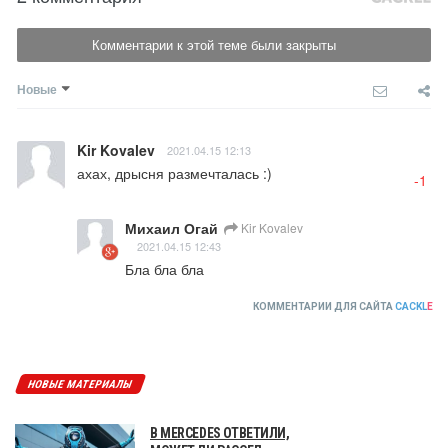
Комментарии к этой теме были закрыты
Новые
Kir Kovalev
2021.04.15 12:13
ахах, дрысня размечталась :)
-1
Михаил Огай
Kir Kovalev
2021.04.15 12:43
Бла бла бла
КОММЕНТАРИИ ДЛЯ САЙТА
CACKL
E
НОВЫЕ МАТЕРИАЛЫ
В MERCEDES ОТВЕТИЛИ,