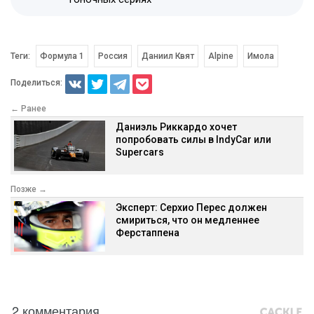
Теги:
Формула 1
Россия
Даниил Квят
Alpine
Имола
Поделиться:
← Ранее
Даниэль Риккардо хочет
попробовать силы в IndyCar или
Supercars
Позже →
Эксперт: Серхио Перес должен
смириться, что он медленнее
Ферстаппена
2 комментария