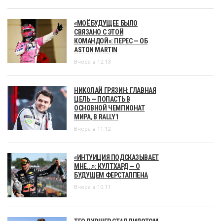
«МОЁ БУДУЩЕЕ БЫЛО
СВЯЗАНО С ЭТОЙ
КОМАНДОЙ»: ПЕРЕС — ОБ
ASTON MARTIN
Вчера в 12:13
НИКОЛАЙ ГРЯЗИН: ГЛАВНАЯ
ЦЕЛЬ — ПОПАСТЬ В
ОСНОВНОЙ ЧЕМПИОНАТ
МИРА, В RALLY1
Вчера в 11:12
«ИНТУИЦИЯ ПОДСКАЗЫВАЕТ
МНЕ...»: КУЛТХАРД — О
БУДУЩЕМ ФЕРСТАППЕНА
Вчера в 10:11