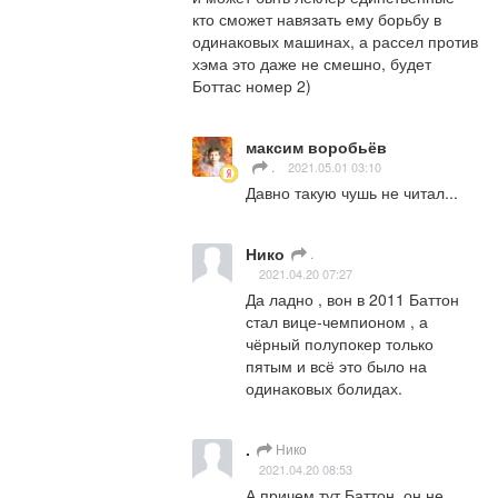
кто сможет навязать ему борьбу в 
одинаковых машинах, а рассел против 
хэма это даже не смешно, будет 
Боттас номер 2)
максим воробьёв
.
2021.05.01 03:10
Давно такую чушь не читал...
Нико
.
2021.04.20 07:27
Да ладно , вон в 2011 Баттон 
стал вице-чемпионом , а 
чёрный полупокер только 
пятым и всё это было на 
одинаковых болидах.
.
Нико
2021.04.20 08:53
А причем тут Баттон, он не 