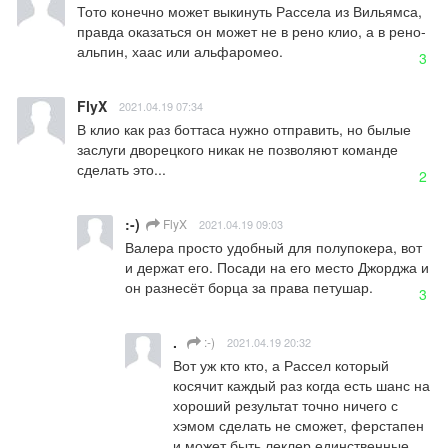
Тото конечно может выкинуть Рассела из Вильямса, 
правда оказаться он может не в рено клио, а в рено-
альпин, хаас или альфаромео.
3
FlyX
2021.04.19 07:34
В клио как раз боттаса нужно отправить, но былые 
заслуги дворецкого никак не позволяют команде 
сделать это...
2
:-)
FlyX
2021.04.19 09:03
Валера просто удобный для полупокера, вот 
и держат его. Посади на его место Джорджа и 
он разнесёт борца за права петушар.
3
.
:-)
2021.04.19 20:32
Вот уж кто кто, а Рассел который 
косячит каждый раз когда есть шанс на 
хороший результат точно ничего с 
хэмом сделать не сможет, ферстапен 
и может быть леклер единственные 