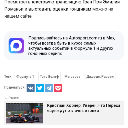
Посмотреть
текстовую трансляцию Гран При Эмилии-
Романьи
и
выставить оценки гонщикам
можно на
нашем сайте.
Подписывайтесь на Autosport.com.ru в Max,
чтобы всегда быть в курсе самых
актуальных событий в Формуле 1 и других
гоночных сериях
Теги:
Формула 1
Тото Вольф
Mercedes
Джордж Рассел
Поделиться:
← Ранее
Кристиан Хорнер: Уверен, что Переса
ещё ждут отличные гонки