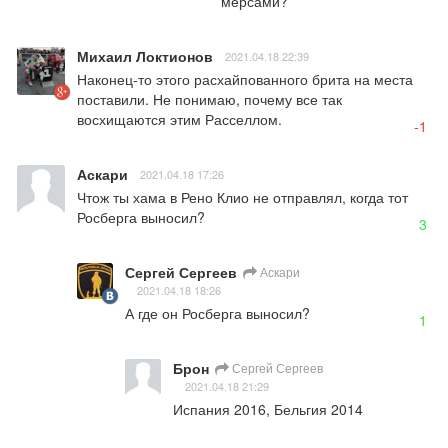
мерсами?
Михаил Локтионов
2021.04.18 22:39
Наконец-то этого расхайпованного брита на места 
поставили. Не понимаю, почему все так 
восхищаются этим Расселлом.
-1
Аскари
2021.04.18 17:26
Чтож ты хама в Рено Клио не отправлял, когда тот 
Росберга выносил?
3
Сергей Сергеев
Аскари
2021.04.18 18:26
А где он Росберга выносил?
1
Брон
Сергей Сергеев
2021.04.18 21:29
Испания 2016, Бельгия 2014