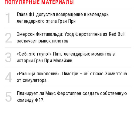
ПОПУЛЯРНЫЕ МАТЕРИАЛЫ
1
Глава Ф1 допустил возвращение в календарь
легендарного этапа Гран При
2
Эмерсон Фиттипальди: Уход Ферстаппена из Red Bull
раскачает рынок пилотов
3
«Себ, это глупо!» Пять легендарных моментов в
истории Гран При Малайзии
4
«Разница поколений». Пиастри – об отказе Хэмилтона
от симулятора
5
Планирует ли Макс Ферстаппен создать собственную
команду Ф1?