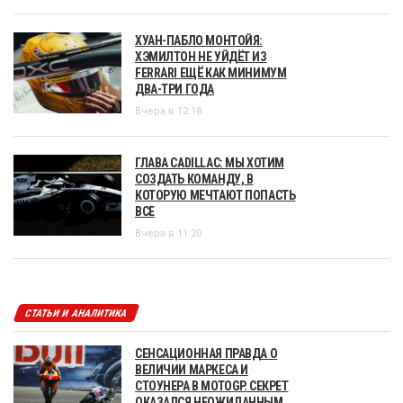
ХУАН-ПАБЛО МОНТОЙЯ:
ХЭМИЛТОН НЕ УЙДЁТ ИЗ
FERRARI ЕЩЁ КАК МИНИМУМ
ДВА-ТРИ ГОДА
Вчера в 12:18
ГЛАВА CADILLAC: МЫ ХОТИМ
СОЗДАТЬ КОМАНДУ, В
КОТОРУЮ МЕЧТАЮТ ПОПАСТЬ
ВСЕ
Вчера в 11:20
СТАТЬИ И АНАЛИТИКА
СЕНСАЦИОННАЯ ПРАВДА О
ВЕЛИЧИИ МАРКЕСА И
СТОУНЕРА В MOTOGP. СЕКРЕТ
ОКАЗАЛСЯ НЕОЖИДАННЫМ