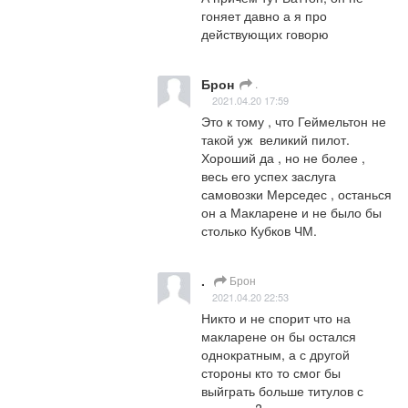
гоняет давно а я про 
действующих говорю
Брон
.
2021.04.20 17:59
Это к тому , что Геймельтон не 
такой уж  великий пилот. 
Хороший да , но не более , 
весь его успех заслуга 
самовозки Мерседес , останься 
он а Макларене и не было бы 
столько Кубков ЧМ.
.
Брон
2021.04.20 22:53
Никто и не спорит что на 
макларене он бы остался 
однократным, а с другой 
стороны кто то смог бы 
выйграть больше титулов с 