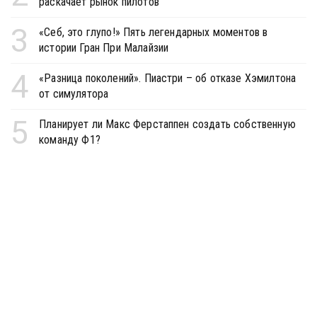
раскачает рынок пилотов
3
«Себ, это глупо!» Пять легендарных моментов в
истории Гран При Малайзии
4
«Разница поколений». Пиастри – об отказе Хэмилтона
от симулятора
5
Планирует ли Макс Ферстаппен создать собственную
команду Ф1?