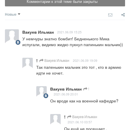
Комментарии к этой теме были закрыты
Новые
Вакуев Ильман
2021.06.09 15:25
У немчуры знатно бомбит! Бедненького Мика 
испугали, видимо жидко пукнул папинькин мальчик))
!
Вакуев Ильман
2021.06.09 19:09
Так папенькин мальчик это тот , кто в армию 
идти не хочет.
Вакуев Ильман
!
2021.06.09 20:01
Он вроде как на военной кафедре?
!
Вакуев Ильман
2021.06.10 03:57
Он ещё не посещает .