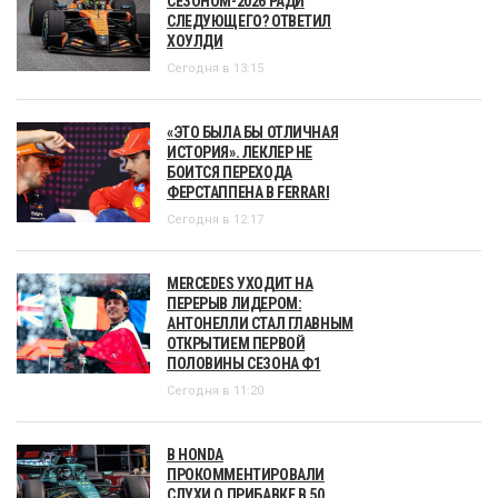
СЕЗОНОМ-2026 РАДИ
СЛЕДУЮЩЕГО? ОТВЕТИЛ
ХОУЛДИ
Сегодня в 13:15
«ЭТО БЫЛА БЫ ОТЛИЧНАЯ
ИСТОРИЯ». ЛЕКЛЕР НЕ
БОИТСЯ ПЕРЕХОДА
ФЕРСТАППЕНА В FERRARI
Сегодня в 12:17
MERCEDES УХОДИТ НА
ПЕРЕРЫВ ЛИДЕРОМ:
АНТОНЕЛЛИ СТАЛ ГЛАВНЫМ
ОТКРЫТИЕМ ПЕРВОЙ
ПОЛОВИНЫ СЕЗОНА Ф1
Сегодня в 11:20
В HONDA
ПРОКОММЕНТИРОВАЛИ
СЛУХИ О ПРИБАВКЕ В 50