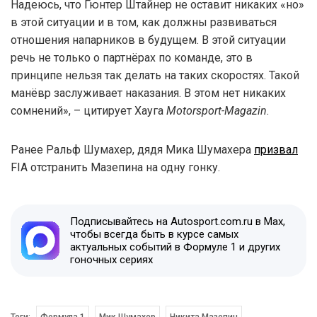
Надеюсь, что Гюнтер Штайнер не оставит никаких «но»
в этой ситуации и в том, как должны развиваться
отношения напарников в будущем. В этой ситуации
речь не только о партнёрах по команде, это в
принципе нельзя так делать на таких скоростях. Такой
манёвр заслуживает наказания. В этом нет никаких
сомнений», – цитирует Хауга
Motorsport-Magazin
.
Ранее Ральф Шумахер, дядя Мика Шумахера
призвал
FIA отстранить Мазепина на одну гонку.
Подписывайтесь на Autosport.com.ru в Max,
чтобы всегда быть в курсе самых
актуальных событий в Формуле 1 и других
гоночных сериях
Теги:
Формула 1
Мик Шумахер
Никита Мазепин