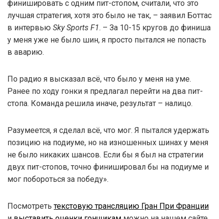
финишировать с одним пит-стопом, считали, что это
лучшая стратегия, хотя это было не так, – заявил Боттас
в интервью
Sky Sports F1
. – За 10-15 кругов до финиша
у меня уже не было шин, я просто пытался не попасть
в аварию.
По радио я высказал всё, что было у меня на уме.
Ранее по ходу гонки я предлагал перейти на два пит-
стопа. Команда решила иначе, результат – налицо.
Разумеется, я сделал всё, что мог. Я пытался удержать
позицию на подиуме, но на изношенных шинах у меня
не было никаких шансов. Если бы я был на стратегии
двух пит-стопов, точно финишировал бы на подиуме и
мог побороться за победу».
Посмотреть
текстовую трансляцию Гран При Франции
и
выставить оценки гонщикам
можно на нашем сайте.