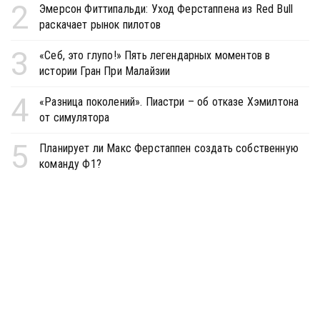
2
Эмерсон Фиттипальди: Уход Ферстаппена из Red Bull
раскачает рынок пилотов
3
«Себ, это глупо!» Пять легендарных моментов в
истории Гран При Малайзии
4
«Разница поколений». Пиастри – об отказе Хэмилтона
от симулятора
5
Планирует ли Макс Ферстаппен создать собственную
команду Ф1?