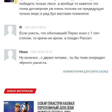
победить только люся .а вообще то кажется что 
гонка договорная уж очень похожа на предедущую 
только мерс и ред бул местами поменяли
Я
2021.06.21 05:12
Если учесть, что обогнавший Перес ехал с 1 пит-
стопом, то кричи-не кричи, а поедет Рассел
Нико
2021.06.20 19:16
Ну конечно , с двумя питами , ты бы тоже опередил 
чёрного расиста.
КОММЕНТАРИИ ДЛЯ САЙТА
CACKL
E
НОВЫЕ МАТЕРИАЛЫ
ОСКАР ПИАСТРИ НАЗВАЛ
ПЕРЕЛОМНЫЙ ДЛЯ СЕБЯ