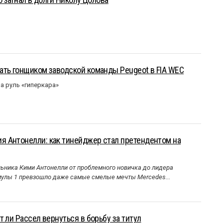
ать гонщиком заводской команды Peugeot в FIA WEC
а руль «гиперкара»
 Антонелли: как тинейджер стал претендентом на
ника Кими Антонелли от проблемного новичка до лидера
улы 1 превзошло даже самые смелые мечты Mercedes...
 ли Рассел вернуться в борьбу за титул