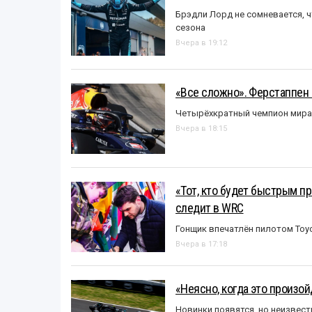
Брэдли Лорд не сомневается, 
сезона
Вчера в 19:12
«Все сложно». Ферстаппен 
Четырёхкратный чемпион мира 
Вчера в 18:15
«Тот, кто будет быстрым пр
следит в WRC
Гонщик впечатлён пилотом Toy
Вчера в 17:18
«Неясно, когда это произо
Новинки появятся, но неизвест