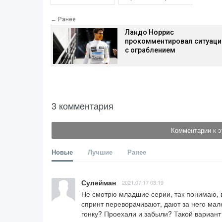
← Ранее
Ландо Норрис
прокомментировал ситуац
с ограблением
3 комментария
Комментарии к э
Новые
Лучшие
Ранее
Сулейман
2021.07.17 03:19
Не смотрю младшие серии, так понимаю, в
спринт переворачивают, дают за него мале
гонку? Проехали и забыли? Такой вариант