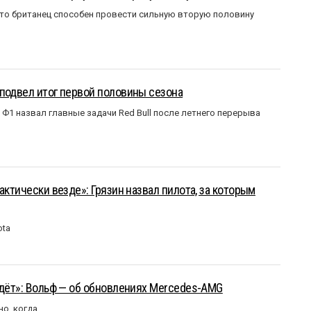
что британец способен провести сильную вторую половину
подвел итог первой половины сезона
Ф1 назвал главные задачи Red Bull после летнего перерыва
актически везде»: Грязин назвал пилота, за которым
ota
йдёт»: Вольф — об обновлениях Mercedes-AMG
но, когда