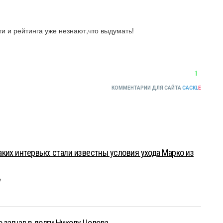
и и рейтинга уже незнают,что выдумать!
1
КОММЕНТАРИИ ДЛЯ САЙТА
CACKL
E
ких интервью: стали известны условия ухода Марко из
у
о загнал в долги Николу Цолова