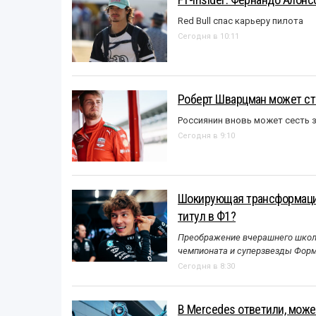
Red Bull спас карьеру пилота
Сегодня в 10:11
Роберт Шварцман может ст
Россиянин вновь может сесть з
Сегодня в 9:10
Шокирующая трансформация
титул в Ф1?
Преображение вчерашнего школь
чемпионата и суперзвезды Форм
Сегодня в 8:30
В Mercedes ответили, может