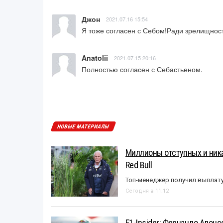
Джон
2021.07.16 15:54
Я тоже согласен с Себом!Ради зрелищност
Anatolii
2021.07.15 20:16
Полностью согласен с Себастьеном.
НОВЫЕ МАТЕРИАЛЫ
Миллионы отступных и ника
Red Bull
Топ-менеджер получил выплат
Сегодня в 11:12
F1-Insider: Фернандо Алонс