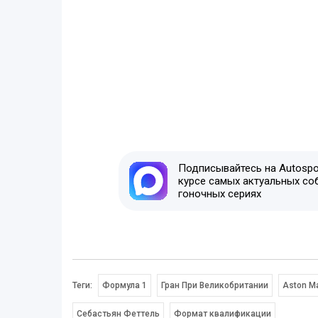
Подписывайтесь на Autospor
курсе самых актуальных со
гоночных сериях
Теги:
Формула 1
Гран При Великобритании
Aston Ma
Себастьян Феттель
Формат квалификации