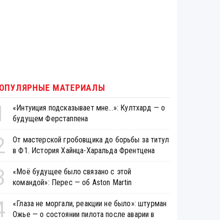
ОПУЛЯРНЫЕ МАТЕРИАЛЫ
1
«Интуиция подсказывает мне...»: Култхард — о
будущем Ферстаппена
2
От мастерской гробовщика до борьбы за титул
в Ф1. История Хайнца-Харальда Френтцена
3
«Моё будущее было связано с этой
командой»: Перес — об Aston Martin
4
«Глаза не моргали, реакции не было»: штурман
Ожье — о состоянии пилота после аварии в