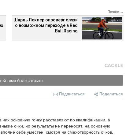
Позже →
Шарль Леклер опроверг слухи
ию
о возможном переходе в Red
Bull Racing
той теме были закрыты
Подписаться
Поделиться
 них основную гонку расставляют по квалификации, а 
нькие очки, но результаты не переносят, на основную 
 вполне себе уместен, смотря на смехотворность очков.