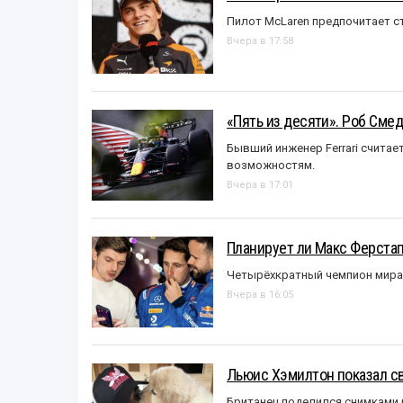
Пилот McLaren предпочитает ст
Вчера в 17:58
«Пять из десяти». Роб Смед
Бывший инженер Ferrari считае
возможностям.
Вчера в 17:01
Планирует ли Макс Ферста
Четырёхкратный чемпион мира 
Вчера в 16:05
Льюис Хэмилтон показал с
Британец поделился снимками 