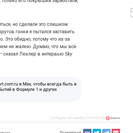
к только его покрышки заработали,
иться, но сделали это слишком
кругов гонки я пытался заставить
. Это обидно, потому что из-за
о чем не жалею. Думаю, что мы всё
– сказал Леклер в интервью
Sky
t.com.ru в Max, чтобы всегда быть в
бытий в Формуле 1 и других
Сообщить об ошибке (Ctrl+Enter)
Поделиться: