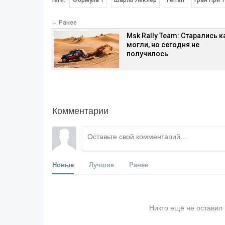
Теги:
Формула 1
Шарль Леклер
Ferrari
Гран При 
← Ранее
Msk Rally Team: Старались к
могли, но сегодня не
получилось
Комментарии
Новые
Лучшие
Ранее
Никто ещё не оставил