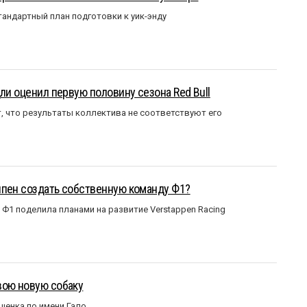
андартный план подготовки к уик-энду
ли оценил первую половину сезона Red Bull
т, что результаты коллектива не соответствуют его
ппен создать собственную команду Ф1?
Ф1 поделила планами на развитие Verstappen Racing
вою новую собаку
щенка по имени Гало