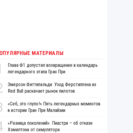
ОПУЛЯРНЫЕ МАТЕРИАЛЫ
1
Глава Ф1 допустил возвращение в календарь
легендарного этапа Гран При
2
Эмерсон Фиттипальди: Уход Ферстаппена из
Red Bull раскачает рынок пилотов
3
«Себ, это глупо!» Пять легендарных моментов
в истории Гран При Малайзии
4
«Разница поколений». Пиастри – об отказе
Хэмилтона от симулятора