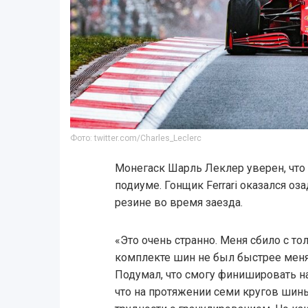
Фото: twitter.com/Charles_Leclerc
Монегаск Шарль Леклер уверен, что 
подиуме. Гонщик Ferrari оказался о
резине во время заезда.
«Это очень странно. Меня сбило с тол
комплекте шин не был быстрее меня. 
Подумал, что смогу финишировать н
что на протяжении семи кругов шин