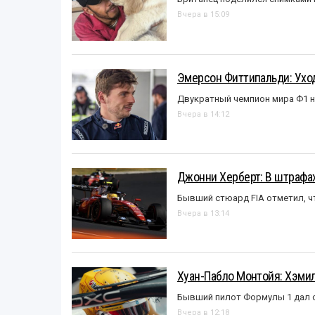
Вчера в 15:09
Эмерсон Фиттипальди: Уход
Двукратный чемпион мира Ф1 н
Вчера в 14:12
Джонни Херберт: В штрафах
Бывший стюард FIA отметил, ч
Вчера в 13:14
Хуан-Пабло Монтойя: Хэмилт
Бывший пилот Формулы 1 дал с
Вчера в 12:18