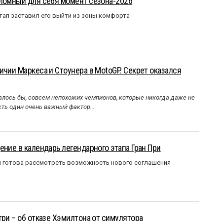
еломный для себя момент сезона-2026
тап заставил его выйти из зоны комфорта
ичии Маркеса и Стоунера в MotoGP. Секрет оказался
алось бы, совсем непохожих чемпионов, которые никогда даже не
Есть один очень важный фактор…
ение в календарь легендарного этапа Гран При
я готова рассмотреть возможность нового соглашения
три – об отказе Хэмилтона от симулятора