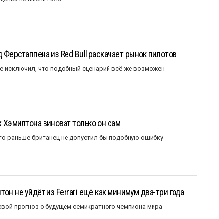
 Ферстаппена из Red Bull раскачает рынок пилотов
е исключил, что подобный сценарий всё же возможен
 Хэмилтона виноват только он сам
то раньше британец не допустил бы подобную ошибку
он не уйдёт из Ferrari ещё как минимум два-три года
вой прогноз о будущем семикратного чемпиона мира