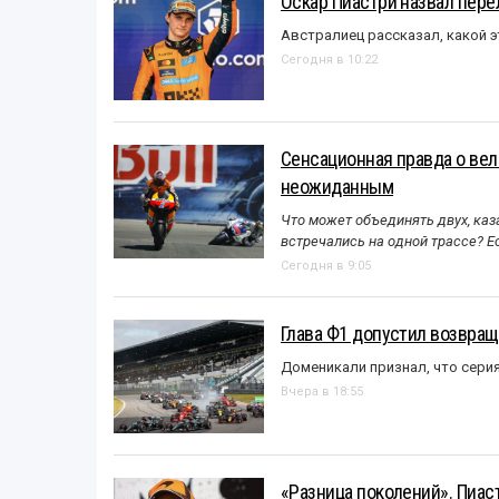
Оскар Пиастри назвал пер
Австралиец рассказал, какой э
Сегодня в 10:22
Сенсационная правда о вел
неожиданным
Что может объединять двух, каз
встречались на одной трассе? 
Сегодня в 9:05
Глава Ф1 допустил возвращ
Доменикали признал, что сери
Вчера в 18:55
«Разница поколений». Пиас