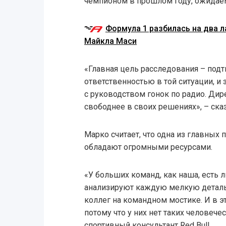
чемпионом в прошлом году, ожидаем
Формула 1 разбилась на два л
Майкла Маси
«Главная цель расследования – под
ответственностью в той ситуации, и
с руководством гонок по радио. Ди
свободнее в своих решениях», – ска
Марко считает, что одна из главных 
обладают огромными ресурсами.
«У больших команд, как наша, есть 
анализируют каждую мелкую детал
коллег на командном мостике. И в эт
потому что у них нет таких человече
спортивный консультант Red Bull.