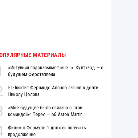
ОПУЛЯРНЫЕ МАТЕРИАЛЫ
1
«Интуиция подсказывает мне...»: Култхард — о
будущем Ферстаппена
2
F1-Insider: Фернандо Алонсо загнал в долги
Николу Цолова
3
«Моё будущее было связано с этой
командой»: Перес — об Aston Martin
4
Фильм о Формуле 1 должен получить
продолжение