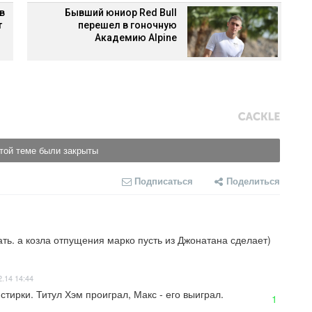
в
Бывший юниор Red Bull
т
перешел в гоночную
Академию Alpine
той теме были закрыты
Подписаться
Поделиться
ать. а козла отпущения марко пусть из Джонатана сделает)
2.14 14:44
тирки. Титул Хэм проиграл, Макс - его выиграл.
1