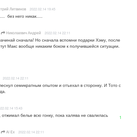
трий Литвинов
2022.02.14 19:45
.  без него никак.....
Николаевич Андрей
2022.02.14 22:11
начинай сначала! Но сначала вспомни подарки Хэму, после 
 тут Макс вообще никаким боком к получившейся ситуации.
2022.02.14 22:11
леснул семикратным опытом и отъехал в сторонку. И Тото с 
да.
22.02.14 15:43
, отжимал белье всю гонку, пока халява не свалилась
1
Al Ex
2022.02.14 22:11