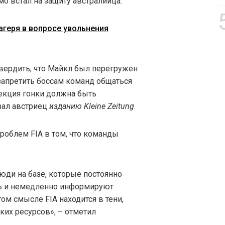
о встал на защиту австралийца.
агеря в вопросе увольнения
твердить, что Майкл был перегружен
 запретить боссам команд общаться
рекция гонки должна быть
зал австриец
изданию Kleine Zeitung
.
проблем FIA в том, что команды
люди на базе, которые постоянно
ь и немедленно информируют
ом смысле FIA находится в тени,
ских ресурсов», – отметил