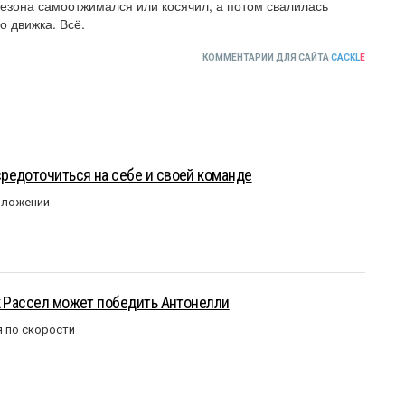
езона самоотжимался или косячил, а потом свалилась 
о движка. Всё.
КОММЕНТАРИИ ДЛЯ САЙТА
CACKL
E
редоточиться на себе и своей команде
оложении
к Рассел может победить Антонелли
 по скорости