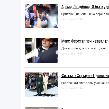
Арвид Линдблад: Я бы с уд
Британец нацелен и на серию S
Сегодня в 15:16
Макс Ферстаппен назвал гл
Для голландца — это его дочь
Сегодня в 14:15
Фильм о Формуле 1 должен
Работа над сиквелом уже нача
Сегодня в 13:14