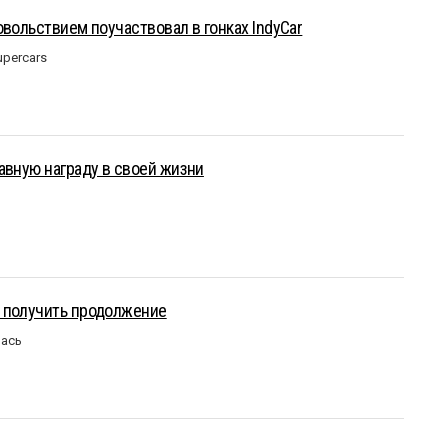
овольствием поучаствовал в гонках IndyCar
upercars
авную награду в своей жизни
 получить продолжение
лась