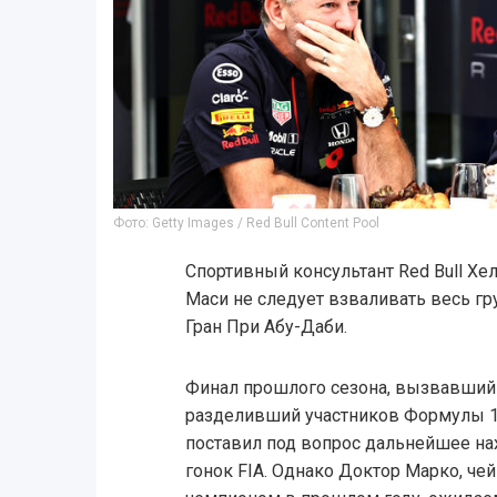
Фото: Getty Images / Red Bull Content Pool
Спортивный консультант Red Bull Хел
Маси не следует взваливать весь гру
Гран При Абу-Даби.
Финал прошлого сезона, вызвавший
разделивший участников Формулы 1 и
поставил под вопрос дальнейшее на
гонок FIA. Однако Доктор Марко, че