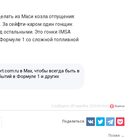
делать из Маси козла отпущения:
. За сейфти-каром один гонщик
д остальными. Это гонки IMSA
в Формуле 1 со сложной топливной
t.com.ru в Max, чтобы всегда быть в
бытий в Формуле 1 и других
Сообщить об ошибке (Ctrl+Enter)
Поделиться:
Позже →