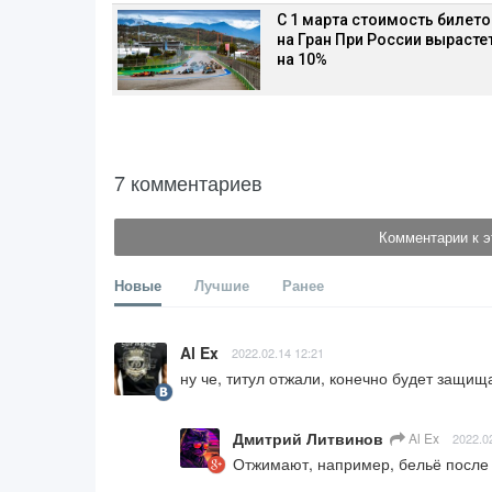
С 1 марта стоимость билето
на Гран При России вырасте
на 10%
7 комментариев
Комментарии к э
Новые
Лучшие
Ранее
Al Ex
2022.02.14 12:21
ну че, титул отжали, конечно будет защищ
Дмитрий Литвинов
Al Ex
2022.0
Отжимают, например, бельё после с