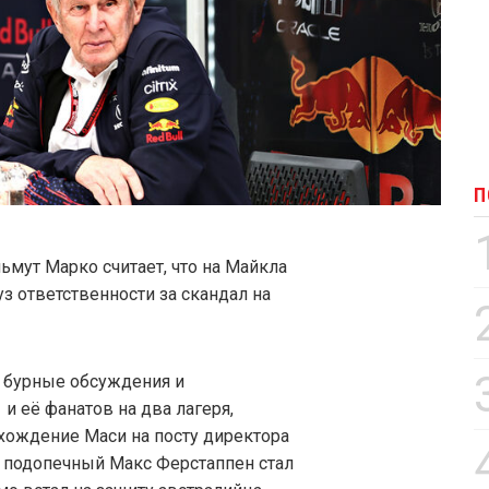
П
ьмут Марко считает, что на Майкла
з ответственности за скандал на
 бурные обсуждения и
 её фанатов на два лагеря,
хождение Маси на посту директора
й подопечный Макс Ферстаппен стал