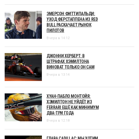
ЭМЕРСОН ФИТТИПАЛЬДИ:
УХОД ФЕРСТАППЕНА ИЗ RED
BULL РАСКАЧАЕТ РЫНОК
ПИЛОТОВ
Вчера в 14:12
ДЖОННИ ХЕРБЕРТ: В
ШТРАФАХ ХЭМИЛТОНА
ВИНОВАТ ТОЛЬКО ОН САМ
Вчера в 13:14
ХУАН-ПАБЛО МОНТОЙЯ:
ХЭМИЛТОН НЕ УЙДЁТ ИЗ
FERRARI ЕЩЁ КАК МИНИМУМ
ДВА-ТРИ ГОДА
Вчера в 12:18
ГЛАВА CADILLAC: МЫ ХОТИМ