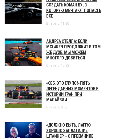
СОЗДАТЬ КОМАНДУ, В
КОТОРУЮ МЕЧТАЮТ ПОПАСТЬ
ВСЕ
Вчера в 11:20
АНДРЕА СТЕЛЛА: ЕСЛИ
MCLAREN ПРОДОЛЖИТ В ТОМ
ЖЕ ДУХЕ, МЫ МОЖЕМ
МНОГОГО ДОБИТЬСЯ
Вчера в 10:22
«СЕБ, ЭТО ГЛУПО!» ПЯТЬ
ЛЕГЕНДАРНЫХ МОМЕНТОВ В
ИСТОРИИ ГРАН ПРИ
МАЛАЙЗИИ
Вчера в 9:02
«ДОЛЖНО БЫТЬ, ЛАГРЮ
ХОРОШО ЗАПЛАТИЛИ».
ШТАЙНЕР – О ПРЕЕМНИКЕ