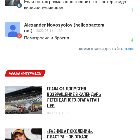
Если он так размазанно говорит, то Гюнтер гнида 
конечно конченная
1
Alexander Novosyolov (helicobactera
net)
2022.03.11 11:35
Поматросил и бросил
4
КОММЕНТАРИИ ДЛЯ САЙТА
CACKL
E
НОВЫЕ МАТЕРИАЛЫ
ГЛАВА Ф1 ДОПУСТИЛ
ВОЗВРАЩЕНИЕ В КАЛЕНДАРЬ
ЛЕГЕНДАРНОГО ЭТАПА ГРАН
ПРИ
Вчера в 18:55
«РАЗНИЦА ПОКОЛЕНИЙ».
ПИАСТРИ – ОБ ОТКАЗЕ