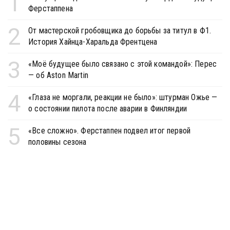
1
Ферстаппена
2
От мастерской гробовщика до борьбы за титул в Ф1.
История Хайнца-Харальда Френтцена
3
«Моё будущее было связано с этой командой»: Перес
— об Aston Martin
4
«Глаза не моргали, реакции не было»: штурман Ожье —
о состоянии пилота после аварии в Финляндии
5
«Все сложно». Ферстаппен подвел итог первой
половины сезона