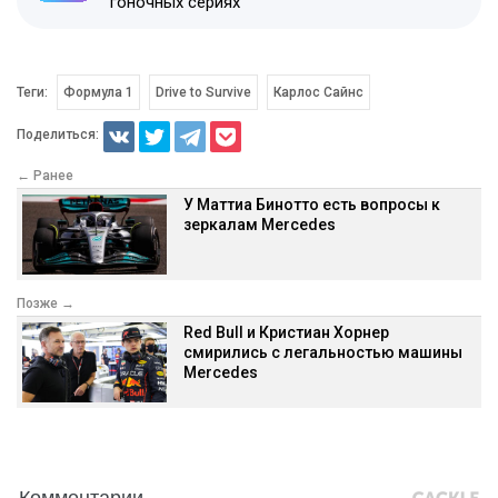
гоночных сериях
Теги:
Формула 1
Drive to Survive
Карлос Сайнс
Поделиться:
← Ранее
У Маттиа Бинотто есть вопросы к
зеркалам Mercedes
Позже →
Red Bull и Кристиан Хорнер
смирились с легальностью машины
Mercedes
Комментарии