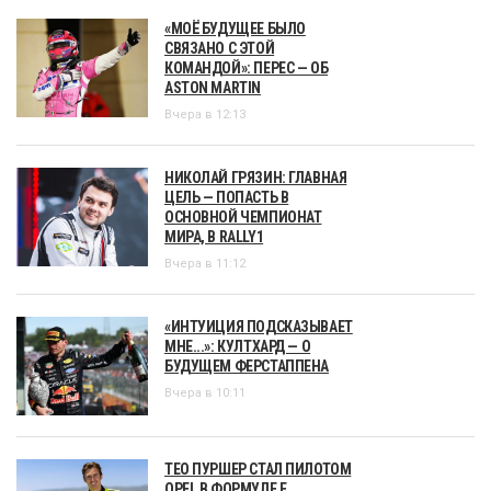
«МОЁ БУДУЩЕЕ БЫЛО
СВЯЗАНО С ЭТОЙ
КОМАНДОЙ»: ПЕРЕС — ОБ
ASTON MARTIN
Вчера в 12:13
НИКОЛАЙ ГРЯЗИН: ГЛАВНАЯ
ЦЕЛЬ — ПОПАСТЬ В
ОСНОВНОЙ ЧЕМПИОНАТ
МИРА, В RALLY1
Вчера в 11:12
«ИНТУИЦИЯ ПОДСКАЗЫВАЕТ
МНЕ...»: КУЛТХАРД — О
БУДУЩЕМ ФЕРСТАППЕНА
Вчера в 10:11
ТЕО ПУРШЕР СТАЛ ПИЛОТОМ
OPEL В ФОРМУЛЕ Е