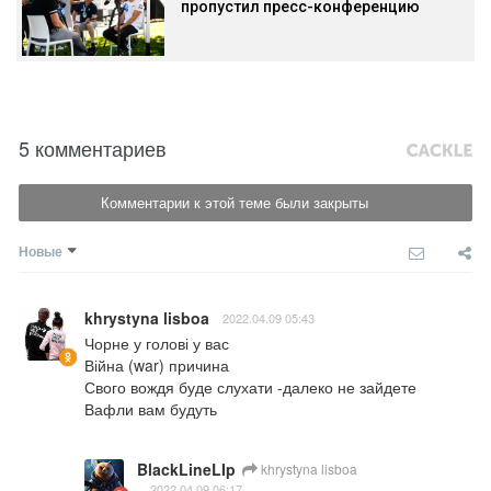
пропустил пресс-конференцию
5 комментариев
Комментарии к этой теме были закрыты
Новые
khrystyna lisboa
2022.04.09 05:43
Чорне у голові у вас 

Війна (war) причина

Свого вождя буде слухати -далеко не зайдете

Вафли вам будуть
BlackLineLIp
khrystyna lisboa
2022.04.09 06:17