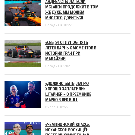
АНДРЕА СТЕЛЛА: ЕСЛИ
MCLAREN ПРОДОЛЖИТ В ТОМ
ЖЕ ДУХЕ, МЫ МОЖЕМ
МНОГОГО ДОБИТЬСЯ
Сегодня в 10:22
«СЕБ, ЭТО ГЛУПО!» ПЯТЬ
ЛЕГЕНДАРНЫХ МОМЕНТОВ В
ИСТОРИИ ГРАН ПРИ
МАЛАЙЗИИ
Сегодня в 9:02
«ДОЛЖНО БЫТЬ, ЛАГРЮ
ХОРОШО ЗАПЛАТИЛИ».
ШТАЙНЕР – О ПРЕЕМНИКЕ
МАРКО В RED BULL
Вчера в 18:55
«ЧЕМПИОНСКИЙ КЛАСС».
ЙОХАНССОН ВОСХИЩЁН