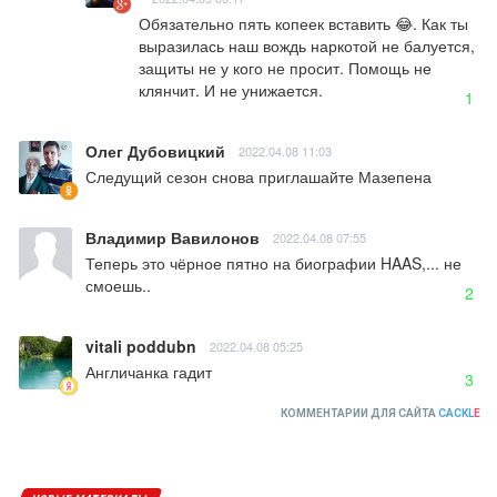
Обязательно пять копеек вставить 😂. Как ты 
выразилась наш вождь наркотой не балуется, 
защиты не у кого не просит. Помощь не 
клянчит. И не унижается.
1
Олег Дубовицкий
2022.04.08 11:03
Следущий сезон снова приглашайте Мазепена
Владимир Вавилонов
2022.04.08 07:55
Теперь это чёрное пятно на биографии HAAS,... не 
смоешь..
2
vitali poddubn
2022.04.08 05:25
Англичанка гадит
3
КОММЕНТАРИИ ДЛЯ САЙТА
CACKL
E