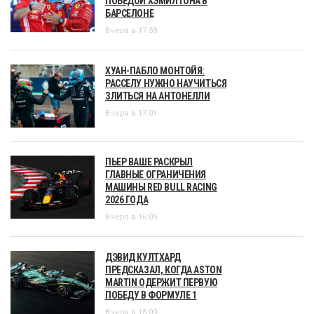
ПОБЕДОЙ ХЭМИЛТОНА В
БАРСЕЛОНЕ
Вчера в 17:58
ХУАН-ПАБЛО МОНТОЙЯ:
РАССЕЛУ НУЖНО НАУЧИТЬСЯ
ЗЛИТЬСЯ НА АНТОНЕЛЛИ
Вчера в 17:01
ПЬЕР ВАШЕ РАСКРЫЛ
ГЛАВНЫЕ ОГРАНИЧЕНИЯ
МАШИНЫ RED BULL RACING
2026 ГОДА
Вчера в 16:05
ДЭВИД КУЛТХАРД
ПРЕДСКАЗАЛ, КОГДА ASTON
MARTIN ОДЕРЖИТ ПЕРВУЮ
ПОБЕДУ В ФОРМУЛЕ 1
Вчера в 15:09