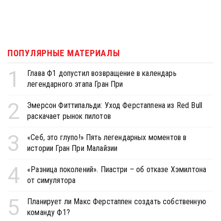
ПОПУЛЯРНЫЕ МАТЕРИАЛЫ
1
Глава Ф1 допустил возвращение в календарь
легендарного этапа Гран При
2
Эмерсон Фиттипальди: Уход Ферстаппена из Red Bull
раскачает рынок пилотов
3
«Себ, это глупо!» Пять легендарных моментов в
истории Гран При Малайзии
4
«Разница поколений». Пиастри – об отказе Хэмилтона
от симулятора
5
Планирует ли Макс Ферстаппен создать собственную
команду Ф1?