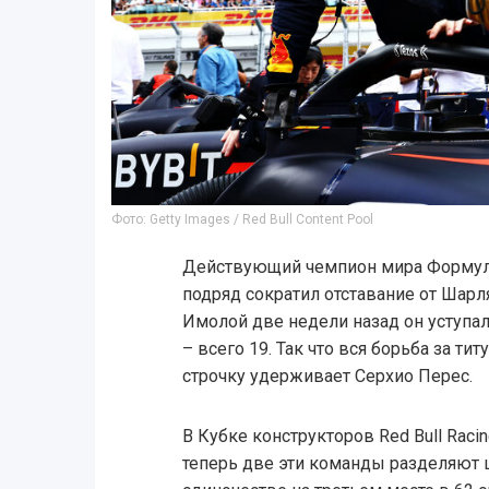
Фото: Getty Images / Red Bull Content Pool
Действующий чемпион мира Формулы
подряд сократил отставание от Шарл
Имолой две недели назад он уступал 
– всего 19. Так что вся борьба за ти
строчку удерживает Серхио Перес.
В Кубке конструкторов Red Bull Racing
теперь две эти команды разделяют 