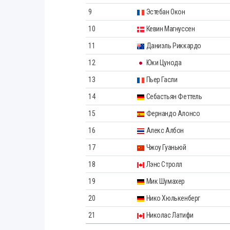
9
Эстебан Окон
10
Кевин Магнуссен
11
Даниэль Риккардо
12
Юки Цунода
13
Пьер Гасли
14
Себастьян Феттель
15
Фернандо Алонсо
16
Алекс Албон
17
Чжоу Гуаньюй
18
Лэнс Стролл
19
Мик Шумахер
20
Нико Хюлькенберг
21
Николас Латифи