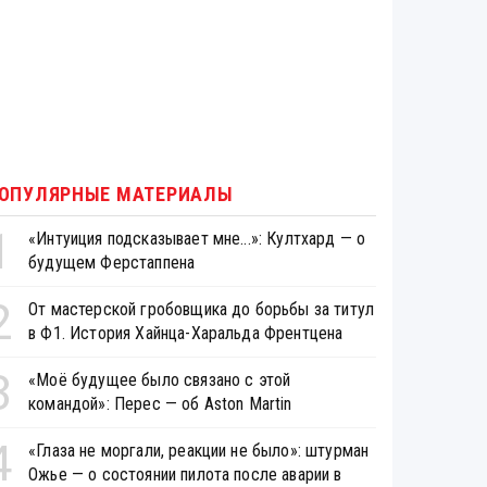
ОПУЛЯРНЫЕ МАТЕРИАЛЫ
1
«Интуиция подсказывает мне...»: Култхард — о
будущем Ферстаппена
2
От мастерской гробовщика до борьбы за титул
в Ф1. История Хайнца-Харальда Френтцена
3
«Моё будущее было связано с этой
командой»: Перес — об Aston Martin
4
«Глаза не моргали, реакции не было»: штурман
Ожье — о состоянии пилота после аварии в