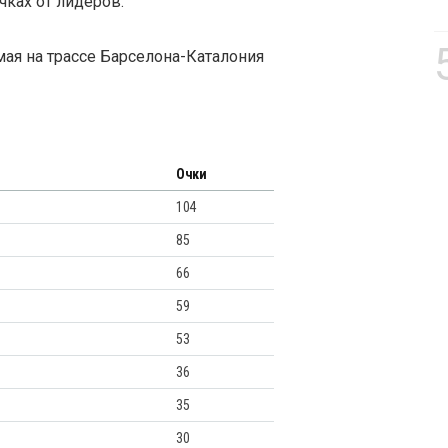
чках от лидеров.
мая на трассе Барселона-Каталония
Очки
104
85
66
59
53
36
35
30