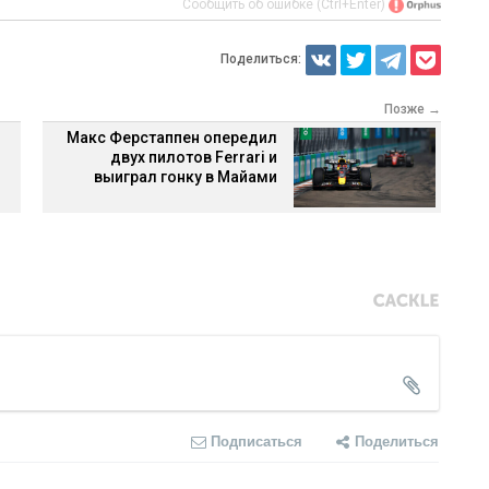
Сообщить об ошибке (Ctrl+Enter)
Поделиться:
Позже →
Макс Ферстаппен опередил
двух пилотов Ferrari и
выиграл гонку в Майами
Подписаться
Поделиться