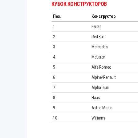
КУБОК КОНСТРУКТОРОВ
Поз.
Конструктор
1
Ferrari
2
Red Bull
3
Mercedes
4
McLaren
5
Alfa Romeo
6
Alpine/Renault
7
AlphaTauri
8
Haas
9
Aston Martin
10
Williams