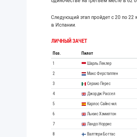
одиночестве на третьем месте в 62 о
Следующий этап пройдет c 20 по 22 
в Испании.
ЛИЧНЫЙ ЗАЧЕТ
Поз.
Пилот
1
Шарль Леклер
2
Макс Ферстаппен
3
Серхио Перес
4
Джордж Рассел
5
Карлос Сайнс-мл.
6
Льюис Хэмилтон
7
Ландо Норрис
8
Валттери Боттас