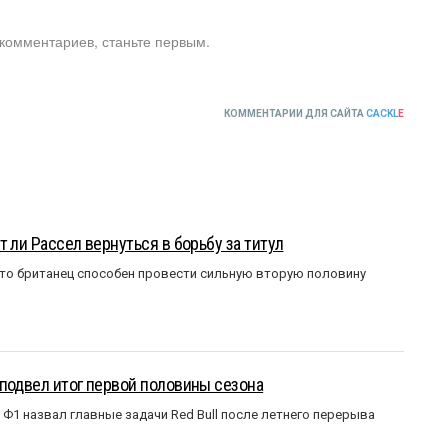
 комментариев, станьте первым.
КОММЕНТАРИИ ДЛЯ САЙТА
CACKL
E
 ли Рассел вернуться в борьбу за титул
что британец способен провести сильную вторую половину
подвел итог первой половины сезона
Ф1 назвал главные задачи Red Bull после летнего перерыва