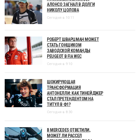
АЛОНСО ЗАГНАЛ В ДОЛГИ
НИКОЛУ ЦОЛОВА
Сегодня в 10:11
РОБЕРТ ШВАРЦМАН МОЖЕТ
СТАТЬ ГОНЩИКОМ
ЗАВОДСКОЙ КОМАНДЫ
PEUGEOT В FIA WEC
Сегодня в 9:10
ШОКИРУЮЩАЯ
ТРАНСФОРМАЦИЯ
АНТОНЕЛЛИ: КАК ТИНЕЙДЖЕР
СТАЛ ПРЕТЕНДЕНТОМ НА
ТИТУЛ В Ф1?
Сегодня в 8:30
В MERCEDES ОТВЕТИЛИ,
МОЖЕТ ЛИ РАССЕЛ