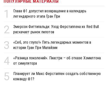
ПОПУЛЯРНЫЕ МАТЕРИАЛЫ
1
Глава Ф1 допустил возвращение в календарь
легендарного этапа Гран При
2
Эмерсон Фиттипальди: Уход Ферстаппена из Red Bull
раскачает рынок пилотов
3
«Себ, это глупо!» Пять легендарных моментов в
истории Гран При Малайзии
4
«Разница поколений». Пиастри – об отказе Хэмилтона
от симулятора
5
Планирует ли Макс Ферстаппен создать собственную
команду Ф1?