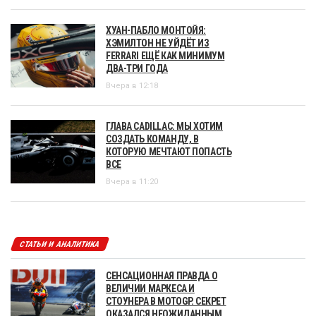
ХУАН-ПАБЛО МОНТОЙЯ:
ХЭМИЛТОН НЕ УЙДЁТ ИЗ
FERRARI ЕЩЁ КАК МИНИМУМ
ДВА-ТРИ ГОДА
Вчера в 12:18
ГЛАВА CADILLAC: МЫ ХОТИМ
СОЗДАТЬ КОМАНДУ, В
КОТОРУЮ МЕЧТАЮТ ПОПАСТЬ
ВСЕ
Вчера в 11:20
СТАТЬИ И АНАЛИТИКА
СЕНСАЦИОННАЯ ПРАВДА О
ВЕЛИЧИИ МАРКЕСА И
СТОУНЕРА В MOTOGP. СЕКРЕТ
ОКАЗАЛСЯ НЕОЖИДАННЫМ