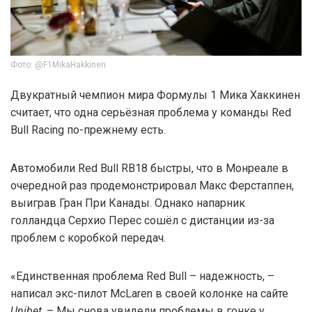
Фото: @F1MikaHakkinen
Двукратный чемпион мира Формулы 1 Мика Хаккинен
считает, что одна серьёзная проблема у команды Red
Bull Racing по-прежнему есть.
Автомобили Red Bull RB18 быстры, что в Монреале в
очередной раз продемонстрировал Макс Ферстаппен,
выиграв Гран При Канады. Однако напарник
голландца Серхио Перес сошёл с дистанции из-за
проблем с коробкой передач.
«Единственная проблема Red Bull – надежность, –
написал экс-пилот McLaren в своей колонке на сайте
Unibet
. – Мы снова увидели проблемы в гонке у