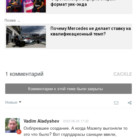
формат уик-энда
Позже →
Почему Mercedes не делает ставку на
квалификационный темп?
1 комментарий
Комментарии к этой теме были закрыты
Новые
Vadim Aladyshev
2022.06.24 17:32
Охблревшее создание. А когда Мазепу выгоняли то 
это что было? Вот глдпдарасы санкции ввели, 