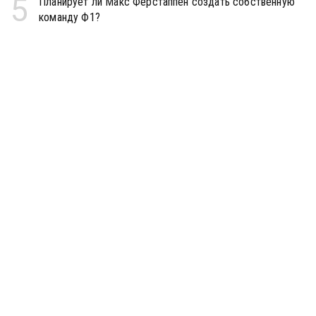
5
Планирует ли Макс Ферстаппен создать собственную
команду Ф1?