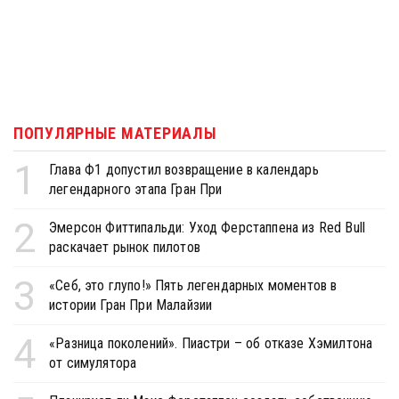
ПОПУЛЯРНЫЕ МАТЕРИАЛЫ
1
Глава Ф1 допустил возвращение в календарь
легендарного этапа Гран При
2
Эмерсон Фиттипальди: Уход Ферстаппена из Red Bull
раскачает рынок пилотов
3
«Себ, это глупо!» Пять легендарных моментов в
истории Гран При Малайзии
4
«Разница поколений». Пиастри – об отказе Хэмилтона
от симулятора