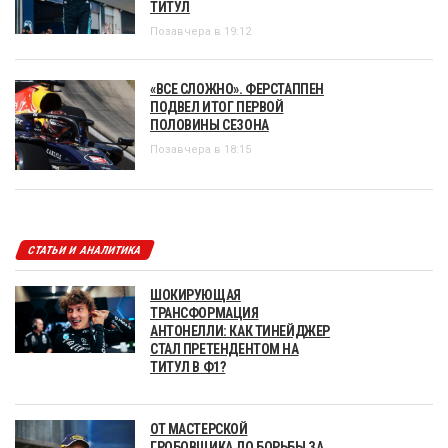
ТИТУЛ
Позавчера в 19:12
«ВСЕ СЛОЖНО». ФЕРСТАППЕН
ПОДВЕЛ ИТОГ ПЕРВОЙ
ПОЛОВИНЫ СЕЗОНА
Позавчера в 18:15
СТАТЬИ И АНАЛИТИКА
ШОКИРУЮЩАЯ
ТРАНСФОРМАЦИЯ
АНТОНЕЛЛИ: КАК ТИНЕЙДЖЕР
СТАЛ ПРЕТЕНДЕНТОМ НА
ТИТУЛ В Ф1?
ОТ МАСТЕРСКОЙ
ГРОБОВЩИКА ДО БОРЬБЫ ЗА