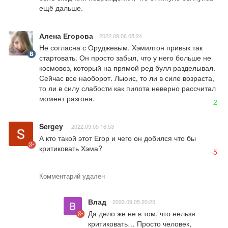
ещё дальше.
Алена Егорова
2022.09.06 05:24
Не согласна с Оруджевым. Хэмилтон привык так 
стартовать. Он просто забыл, что у него больше не 
космовоз, который на прямой ред булл разделывал. 
Сейчас все наоборот. Льюис, то ли в силе возраста, 
то ли в силу слабости как пилота неверно рассчитал 
момент разгона.
2
Sergey
2022.09.05 16:53
А кто такой этот Егор и чего он добился что бы 
критиковать Хэма?
-5
Комментарий удален
Влад
2022.09.05 20:25
Да дело же не в том, что нельзя 
критиковать… Просто человек, 