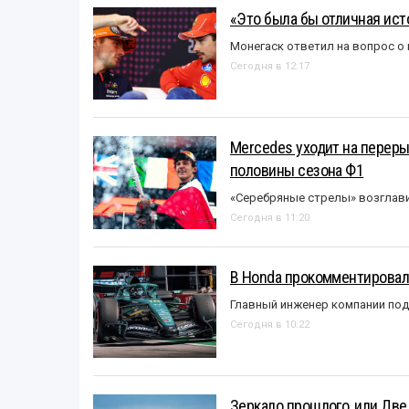
«Это была бы отличная исто
Монегаск ответил на вопрос о
Сегодня в 12:17
Mercedes уходит на перер
половины сезона Ф1
«Серебряные стрелы» возглави
Сегодня в 11:20
В Honda прокомментировали
Главный инженер компании под
Сегодня в 10:22
Зеркало прошлого, или Две