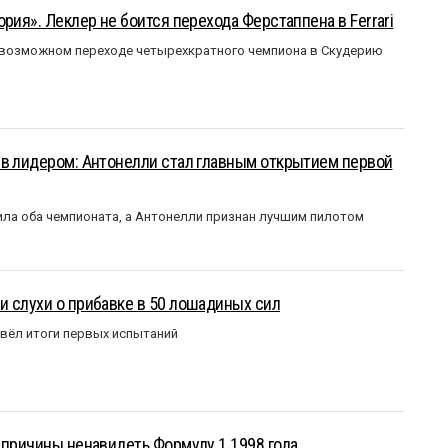
рия». Леклер не боится перехода Ферстаппена в Ferrari
 возможном переходе четырехкратного чемпиона в Скудерию
ыв лидером: Антонелли стал главным открытием первой
ла оба чемпионата, а Антонелли признан лучшим пилотом
 слухи о прибавке в 50 лошадиных сил
вёл итоги первых испытаний
 причины ненавидеть Формулу 1 1998 года