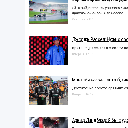
«Это всё равно что управлять м
прижимной силой. Это нелепо.
Сегодня в 8:10
Джордж Рассел: Нужно сос
Британец рассказал о своём п
Вчера в 17:18
Монтойя назвал способ, ка
Достаточно просто сравняться
Вчера в 16:17
Арвид Линдблад: Я бы с уд