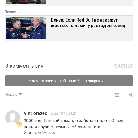
Позже →
Бенуа: Если Red Bull не накажут
жёстко, то лимиту расходов конец
3 комментария
Комментарии к этой теме были закрыты
Новые
Vint orezec
2022.10.16 23:21
2050 год. В некой команде заболел пилот. Сразу 
пошли слухи о возможной замене его 
Хюлькенбергом.