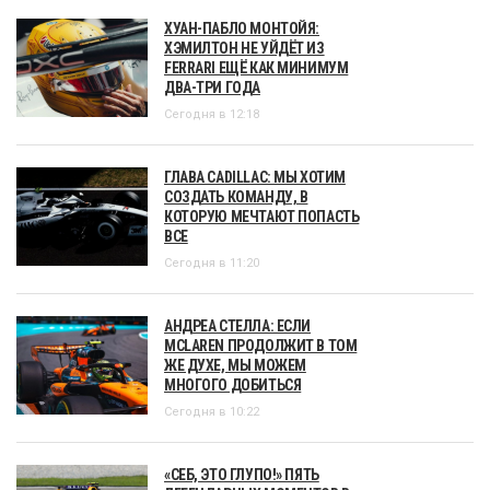
ХУАН-ПАБЛО МОНТОЙЯ:
ХЭМИЛТОН НЕ УЙДЁТ ИЗ
FERRARI ЕЩЁ КАК МИНИМУМ
ДВА-ТРИ ГОДА
Сегодня в 12:18
ГЛАВА CADILLAC: МЫ ХОТИМ
СОЗДАТЬ КОМАНДУ, В
КОТОРУЮ МЕЧТАЮТ ПОПАСТЬ
ВСЕ
Сегодня в 11:20
АНДРЕА СТЕЛЛА: ЕСЛИ
MCLAREN ПРОДОЛЖИТ В ТОМ
ЖЕ ДУХЕ, МЫ МОЖЕМ
МНОГОГО ДОБИТЬСЯ
Сегодня в 10:22
«СЕБ, ЭТО ГЛУПО!» ПЯТЬ