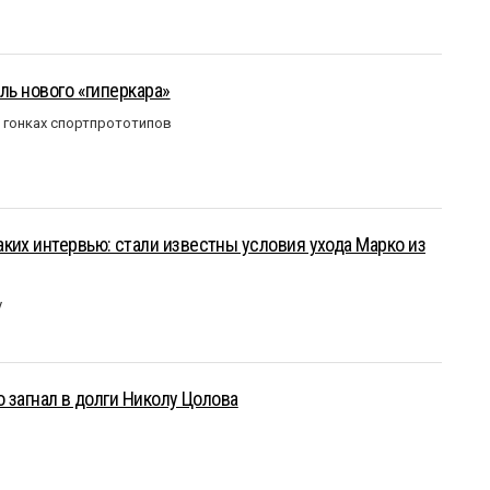
ль нового «гиперкара»
в гонках спортпрототипов
ких интервью: стали известны условия ухода Марко из
у
о загнал в долги Николу Цолова