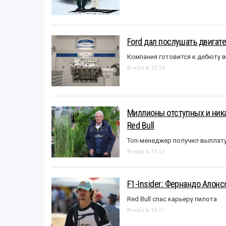
Ford дал послушать двигате
Компания готовится к дебюту 
Вчера в 12:13
Миллионы отступных и ника
Red Bull
Топ-менеджер получил выплат
Вчера в 11:12
F1-Insider: Фернандо Алонс
Red Bull спас карьеру пилота
Вчера в 10:11