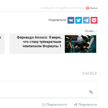
Сообщить об ошибке (Ctrl+Enter)
Поделиться:
Позже →
л
Фернандо Алонсо: Я верю,
что стану трёхкратным
чемпионом Формулы 1
Подписаться
Поделиться