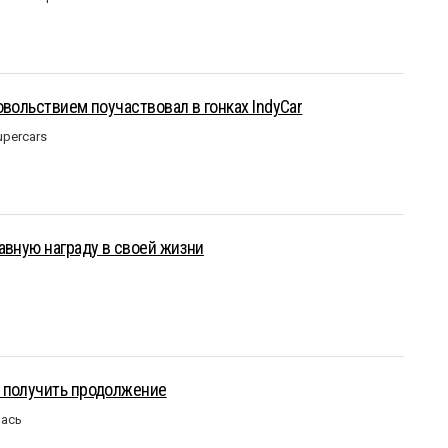
овольствием поучаствовал в гонках IndyCar
upercars
авную награду в своей жизни
 получить продолжение
лась