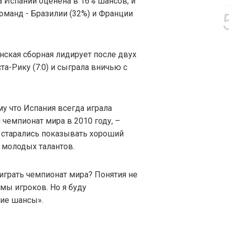
а Испании оценена в 16% шансов, и
оманд - Бразилии (32%) и Франции
нская сборная лидирует после двух
та-Рику (7:0) и сыграла вничью с
у что Испания всегда играла
 чемпионат мира в 2010 году, –
а старались показывать хороший
о молодых талантов.
ыиграть чемпионат мира? Понятия не
мы игроков. Но я буду
ие шансы».