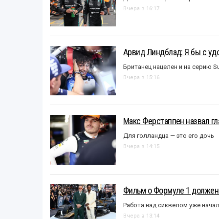
Вчера в 16:17
Арвид Линдблад: Я бы с уд
Британец нацелен и на серию S
Вчера в 15:16
Макс Ферстаппен назвал гл
Для голландца — это его дочь
Вчера в 14:15
Фильм о Формуле 1 должен
Работа над сиквелом уже нача
Вчера в 13:14