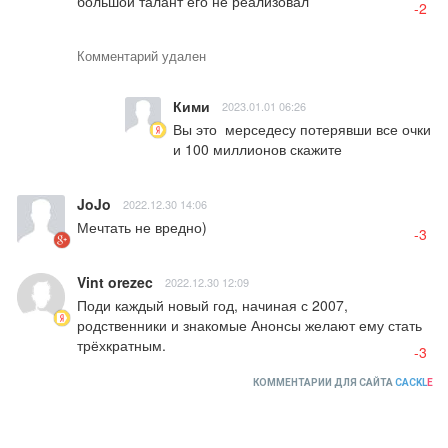
большой талант его не реализовал
-2
Комментарий удален
Кими
2023.01.01 06:26
Вы это  мерседесу потерявши все очки 
и 100 миллионов скажите
JoJo
2022.12.30 14:06
Мечтать не вредно)
-3
Vint orezec
2022.12.30 12:09
Поди каждый новый год, начиная с 2007, 
родственники и знакомые Анонсы желают ему стать 
трёхкратным.
-3
КОММЕНТАРИИ ДЛЯ САЙТА
CACKL
E