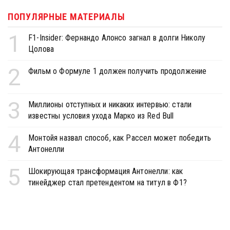
ПОПУЛЯРНЫЕ МАТЕРИАЛЫ
1
F1-Insider: Фернандо Алонсо загнал в долги Николу
Цолова
2
Фильм о Формуле 1 должен получить продолжение
3
Миллионы отступных и никаких интервью: стали
известны условия ухода Марко из Red Bull
4
Монтойя назвал способ, как Рассел может победить
Антонелли
5
Шокирующая трансформация Антонелли: как
тинейджер стал претендентом на титул в Ф1?