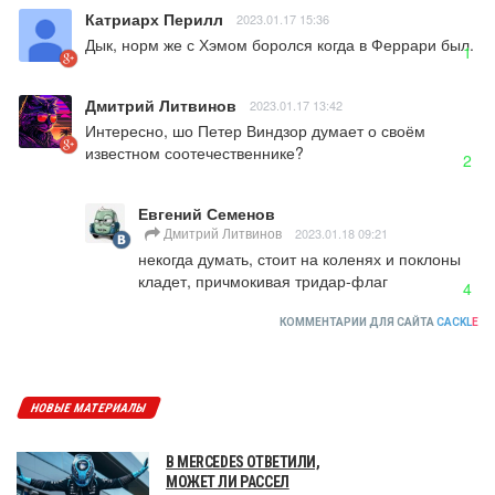
Катриарх Перилл
2023.01.17 15:36
Дык, норм же с Хэмом боролся когда в Феррари был.
1
Дмитрий Литвинов
2023.01.17 13:42
Интересно, шо Петер Виндзор думает о своём 
известном соотечественнике?
2
Евгений Семенов
Дмитрий Литвинов
2023.01.18 09:21
некогда думать, стоит на коленях и поклоны 
кладет, причмокивая тридар-флаг
4
КОММЕНТАРИИ ДЛЯ САЙТА
CACKL
E
НОВЫЕ МАТЕРИАЛЫ
В MERCEDES ОТВЕТИЛИ,
МОЖЕТ ЛИ РАССЕЛ