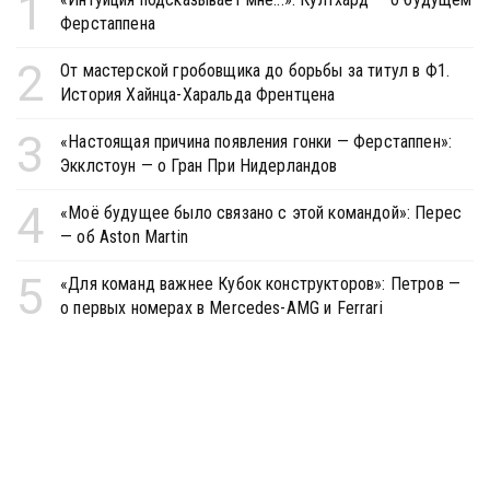
1
Ферстаппена
2
От мастерской гробовщика до борьбы за титул в Ф1.
История Хайнца-Харальда Френтцена
3
«Настоящая причина появления гонки — Ферстаппен»:
Экклстоун — о Гран При Нидерландов
4
«Моё будущее было связано с этой командой»: Перес
— об Aston Martin
5
«Для команд важнее Кубок конструкторов»: Петров —
о первых номерах в Mercedes-AMG и Ferrari