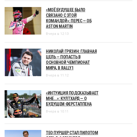
«МОЁ БУДУЩЕЕ БЫЛО
СВЯЗАНО С ЭТОЙ
КОМАНДОЙ»: ПЕРЕС — ОБ
ASTON MARTIN
Вчера в 12:13
НИКОЛАЙ ГРЯЗИН: ГЛАВНАЯ
ЦЕЛЬ — ПОПАСТЬ В
ОСНОВНОЙ ЧЕМПИОНАТ
МИРА, В RALLY1
Вчера в 11:12
«ИНТУИЦИЯ ПОДСКАЗЫВАЕТ
МНЕ...»: КУЛТХАРД — О
БУДУЩЕМ ФЕРСТАППЕНА
Вчера в 10:11
ТЕО ПУРШЕР СТАЛ ПИЛОТОМ