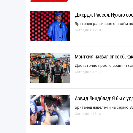
Джордж Рассел: Нужно сос
Британец рассказал о своём п
Сегодня в 17:18
Монтойя назвал способ, ка
Достаточно просто сравняться
Сегодня в 16:17
Арвид Линдблад: Я бы с уд
Британец нацелен и на серию S
Сегодня в 15:16