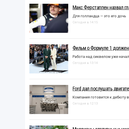
Макс Ферстаппен назвал гл
Для голландца — это его дочь
Сегодня в 14:15
Фильм о Формуле 1 должен
Работа над сиквелом уже нача
Сегодня в 13:14
Ford дал послушать двигате
Компания готовится к дебюту 
Сегодня в 12:13