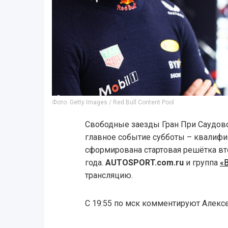
Фото: Getty Images / Red Bull Content Pool
Свободные заезды Гран При Саудовс
главное событие субботы – квалифик
сформирована стартовая решётка вт
года.
AUTOSPORT.com.ru
и группа
«
трансляцию.
С 19:55 по мск комментируют Алекс