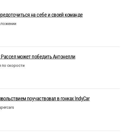
редоточиться на себе и своей команде
оложении
к Рассел может победить Антонелли
 по скорости
овольствием поучаствовал в гонках IndyCar
upercars