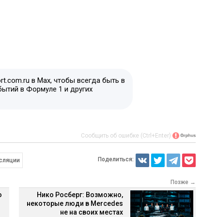
t.com.ru в Max, чтобы всегда быть в
бытий в Формуле 1 и других
Сообщить об ошибке (Ctrl+Enter)
Поделиться:
сляции
Позже →
ю
Нико Росберг: Возможно,
некоторые люди в Mercedes
не на своих местах