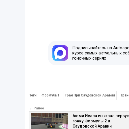
Подписывайтесь на Autospor
курсе самых актуальных со
гоночных сериях
Теги:
Формула 1
Гран При Саудовской Аравии
Тран
← Ранее
Аюми Иваса выиграл перву
гонку Формулы 2 в
Саудовской Аравии