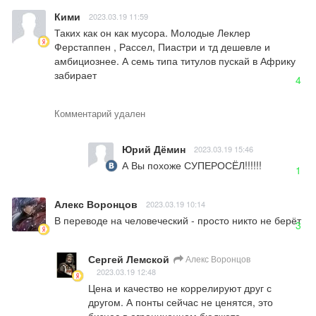
Кими
2023.03.19 11:59
Таких как он как мусора. Молодые Леклер 
Ферстаппен , Рассел, Пиастри и тд дешевле и 
амбициознее. А семь типа титулов пускай в Африку 
забирает
4
Комментарий удален
Юрий Дёмин
2023.03.19 15:46
А Вы похоже СУПЕРОСЁЛ!!!!!!
1
Алекс Воронцов
2023.03.19 10:14
В переводе на человеческий - просто никто не берёт
3
Сергей Лемской
Алекс Воронцов
2023.03.19 12:48
Цена и качество не коррелируют друг с 
другом. А понты сейчас не ценятся, это 
бизнес в ограниченном бюджете...