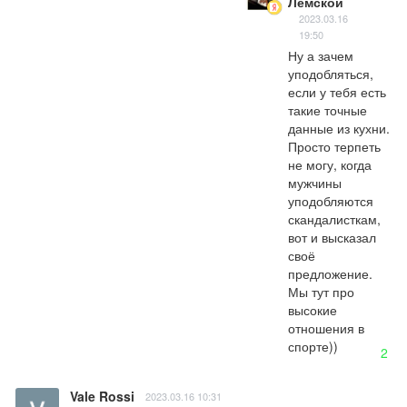
Лемской
2023.03.16
19:50
Ну а зачем 
уподобляться, 
если у тебя есть 
такие точные 
данные из кухни. 
Просто терпеть 
не могу, когда 
мужчины 
уподобляются 
скандалисткам, 
вот и высказал 
своё 
предложение. 
Мы тут про 
высокие 
отношения в 
спорте))
2
Vale Rossi
2023.03.16 10:31