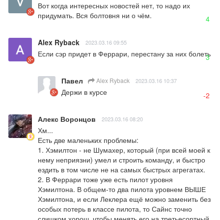
Вот когда интересных новостей нет, то надо их 
придумать. Вся болтовня ни о чём.
4
Alex Ryback
2023.03.16 09:55
Если сэр придет в Феррари, перестану за них болеть
3
Павел
Alex Ryback
2023.03.16 10:37
Держи в курсе
-2
Алекс Воронцов
2023.03.16 08:20
Хм...

Есть две маленьких проблемы:

1. Хэмилтон - не Шумахер, который (при всей моей к 
нему неприязни) умел и строить команду, и быстро 
ездить в том числе не на самых быстрых агрегатах.

2. В Феррари тоже уже есть пилот уровня 
Хэмилтона. В общем-то два пилота уровнем ВЫШЕ 
Хэмилтона, и если Леклера ещё можно заменить без 
особых потерь в классе пилота, то Сайнс точно 
слишком хорош, чтобы менять его на третьесортный 