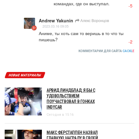
командах, где он выступал.
-5
Andrew Yakunin
Алекс Воронцов
2023.03.16 09:05
Аниме, ты хоть сам то веришь в то что ты 
пишешь?
-2
КОММЕНТАРИИ ДЛЯ САЙТА
CACKL
E
НОВЫЕ МАТЕРИАЛЫ
АРВИД ЛИНДБЛАД: Я БЫ С
УДОВОЛЬСТВИЕМ
ПОУЧАСТВОВАЛ В ГОНКАХ
INDYCAR
Сегодня в 15:16
МАКС ФЕРСТАППЕН НАЗВАЛ
ГЛАВНУЮ НАГРАДУ В СВОЕЙ