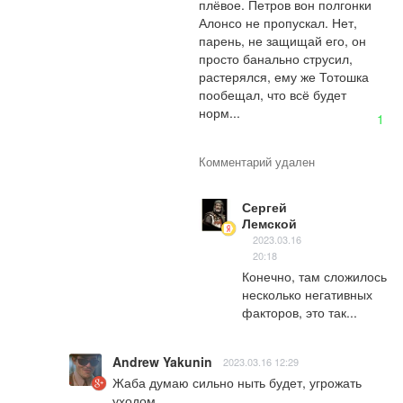
плёвое. Петров вон полгонки 
Алонсо не пропускал. Нет, 
парень, не защищай его, он 
просто банально струсил, 
растерялся, ему же Тотошка 
пообещал, что всё будет 
норм...
1
Комментарий удален
Сергей
Лемской
2023.03.16
20:18
Конечно, там сложилось 
несколько негативных 
факторов, это так...
Andrew Yakunin
2023.03.16 12:29
Жаба думаю сильно ныть будет, угрожать 
уходом.
