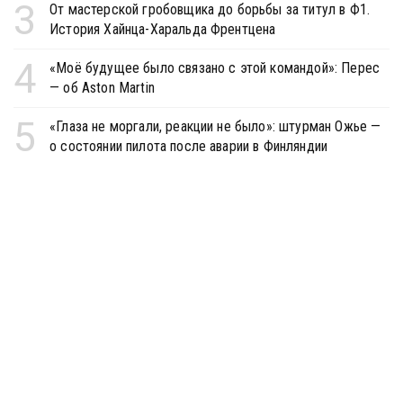
3
От мастерской гробовщика до борьбы за титул в Ф1.
История Хайнца-Харальда Френтцена
4
«Моё будущее было связано с этой командой»: Перес
— об Aston Martin
5
«Глаза не моргали, реакции не было»: штурман Ожье —
о состоянии пилота после аварии в Финляндии