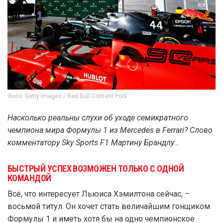
Фото: Getty Images / Red Bull Content Pool
Насколько реальны слухи об уходе семикратного
чемпиона мира Формулы 1 из Mercedes в Ferrari? Слово
комментатору Sky Sports F1 Мартину Брандлу…
БЫСТРЫЙ УСПЕХ ВОЗМОЖЕН ТОЛЬКО С ОДНОЙ
КОМАНДОЙ
Всё, что интересует Льюиса Хэмилтона сейчас, –
восьмой титул. Он хочет стать величайшим гонщиком
Формулы 1 и иметь хотя бы на одно чемпионское