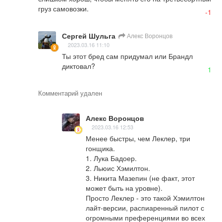
груз самовозки.
-1
Сергей Шульга
Алекс Воронцов
2023.03.16 11:10
Ты этот бред сам придумал или Брандл 
диктовал?
1
Комментарий удален
Алекс Воронцов
2023.03.16 12:53
Менее быстры, чем Леклер, три 
гонщика.

1. Лука Бадоер.

2. Льюис Хэмилтон.

3. Никита Мазепин (не факт, этот 
может быть на уровне).

Просто Леклер - это такой Хэмилтон 
лайт-версии, распиаренный пилот с 
огромными преференциями во всех 