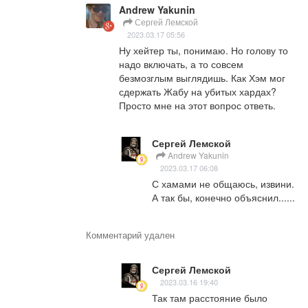
Andrew Yakunin
Сергей Лемской
2023.03.17 05:56
Ну хейтер ты, понимаю. Но голову то 
надо включать, а то совсем 
безмозглым выглядишь. Как Хэм мог 
сдержать Жабу на убитых хардах? 
Просто мне на этот вопрос ответь.
Сергей Лемской
Andrew Yakunin
2023.03.17 06:08
С хамами не общаюсь, извини. 
А так бы, конечно объяснил......
Комментарий удален
Сергей Лемской
2023.03.16 19:40
Так там расстояние было 