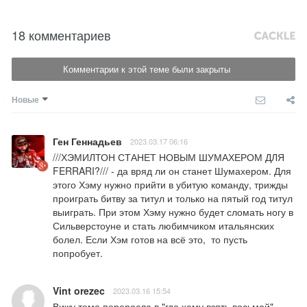
18 комментариев
Комментарии к этой теме были закрыты
Новые
Ген Геннадьев
2023.03.17 06:16
///ХЭМИЛТОН СТАНЕТ НОВЫМ ШУМАХЕРОМ ДЛЯ 
FERRARI?/// - да вряд ли он станет Шумахером. Для 
этого Хэму нужно прийти в убитую команду, трижды 
проиграть битву за титул и только на пятый год титул 
выиграть. При этом Хэму нужно будет сломать ногу в 
Сильверстоуне и стать любимчиком итальянских 
болел. Если Хэм готов на всё это,  то пусть 
попробует.
Vint orezec
2023.03.16 15:54
Вижу тема переросла в "где хему взять восьмой"
